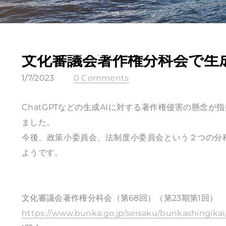
文化審議会著作権分科会で生
1/7/2023
0 Comments
ChatGPTなどの生成AIに対する著作権侵害の懸念
ました。
今後、政策小委員会、法制度小委員会という２つの分
ようです。
文化審議会著作権分科会（第68回）（第23期第1回）
https://www.bunka.go.jp/seisaku/bunkashingika