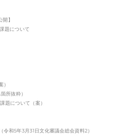
公開】
討課題について
案）
係箇所抜粋）
討課題について（案）
令和5年3月31日文化審議会総会資料2）