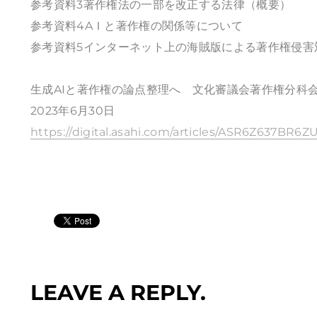
参考資料3著作権法の一部を改正する法律（概要）
参考資料4AＩと著作権の関係等について
参考資料5インターネット上の海賊版による著作権侵害
生成AIと著作権の論点整理へ 文化審議会著作権分科
2023年6月30日
https://digital.asahi.com/articles/ASR6Z637BR6
LEAVE A REPLY.