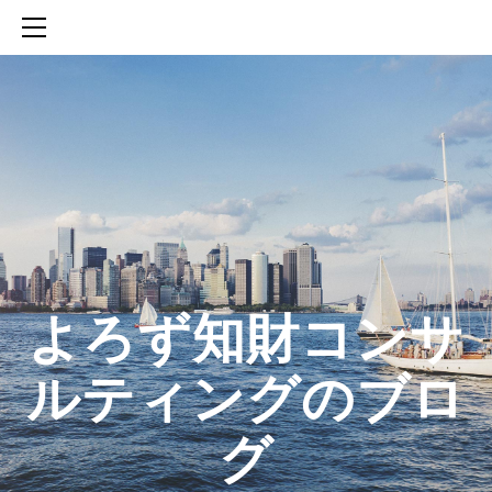
HOME
SERVICES
ABOUT
CONTACT
BLOG
知財活動のROICへの貢献
生成AIを活用した知財戦略の策定方法
生成AIとの「壁打ち」で、新たな発明を創出する方法
​よろず知財コンサ
ルティングのブロ
グ