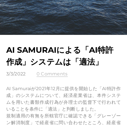
AI SAMURAIによる「AI特許
作成」システムは「適法」
3/3/2022
0 Comments
AI Samuraiが2021年12月に提供を開始した「AI特許作
成」のシステムについて、経済産業省は、本件システ
ムを用いた書類作成行為が弁理士の監督下で行われて
いることを条件に「適法」と判断しました。
規制適用の有無を所轄官庁に確認できる「グレーゾー
ン解消制度」で経産省に問い合わせたところ、経産省