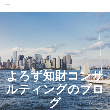
HOME
SERVICES
ABOUT
CONTACT
BLOG
知財活動のROICへの貢献
生成AIを活用した知財戦略の策定方法
生成AIとの「壁打ち」で、新たな発明を創出する方法
​よろず知財コンサ
ルティングのブロ
グ