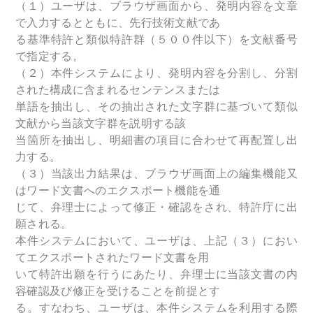
（１）ユーザは、ブラウザ画面から、発明内容を文章
で入力するとともに、先行技術文献であ
る基準特許と類似特許群（５００件以下）を文献番号
で指定する。
（２）本件システムにより、発明内容を分割し、分割
された構成に含まれるセンテンスまたは
単語を抽出し、その抽出された文字群に基づいて類似
文献から当該文字群を説明する該
当箇所を抽出し、明細書の項目に合わせて再配置し出
力する。
（３）当該出力結果は、ブラウザ画面上の編集機能又
はワード文書へのエクスポート機能を通
じて、弁理士によって修正・確認をされ、特許庁に出
願される。
本件システムにおいて、ユーザは、上記（３）におい
てエクスポートされたワード文書を用
いて特許出願を行うにあたり、弁理士に当該文書の内
容確認及び修正を受けることを前提とす
る。すなわち、ユーザは、本件システムを利用する際