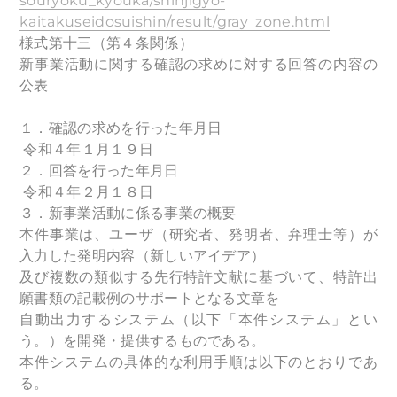
souryoku_kyouka/shinjigyo-
kaitakuseidosuishin/result/gray_zone.html
様式第十三（第４条関係）
新事業活動に関する確認の求めに対する回答の内容の
公表
１．確認の求めを行った年月日
令和４年１月１９日
２．回答を行った年月日
令和４年２月１８日
３．新事業活動に係る事業の概要
本件事業は、ユーザ（研究者、発明者、弁理士等）が
入力した発明内容（新しいアイデア）
及び複数の類似する先行特許文献に基づいて、特許出
願書類の記載例のサポートとなる文章を
自動出力するシステム（以下「本件システム」とい
う。）を開発・提供するものである。
本件システムの具体的な利用手順は以下のとおりであ
る。