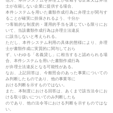
他方、本件システムを弁理士が在籍する企業又は弁理
士が在籍しない企業に提供する場合、
本件システムを用いた書類作成行為に弁理士が関与す
ることが確実に担保されるよう、十分か
つ客観的な制度的・運用的手当を講じている限りにお
いて、当該書類作成行為は弁理士法違反
に該当しないと考えられる。
ただし、本件システム利用の具体的態様により、弁理
士が書類作成に実質的に関与しておら
ず、いわゆる「名義貸し」に相当すると認められる場
合、本件システムを用いた書類作成行為
が弁理士法違反となる可能性がある。
なお、上記回答は、今般照会のあった事業についての
み判断したものであり、他の事業等に
おける判断を示すものではない。
また、本制度における回答は、あくまで該当法令にお
ける取り扱いについてのみ判断したも
のであり、他の法令等における判断を示すものではな
い。