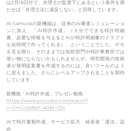
は2月18日付で、弁理士の監督下にあるという条件を満
たせば「弁理士法に違反しない」と回答しています。
AI Samuraiの新機能は、従来のAI審査シミュレーショ
ンに加え、「AI特許作成」（３分でできる特許明細
書、必要な情報を与えるとAIが特許明細書のドラフト
を短時間で作ってくれる）、ということでした。デモ
を見る限り、そのままでは知財部門や特許事務所では
使い物にならないかもしれませんが、研究開発の技術
者が発明提案書を作成するのには、良いツールのよう
に思えました。さらにレベルアップされることを期待
しています。
新機能「AI特許作成」プレゼン動画
https://www.youtube.com/watch?
v=GmGUb8bF-A0&t=22s
AIで特許書類作成、サービス拡大 経産省「適法」認
め