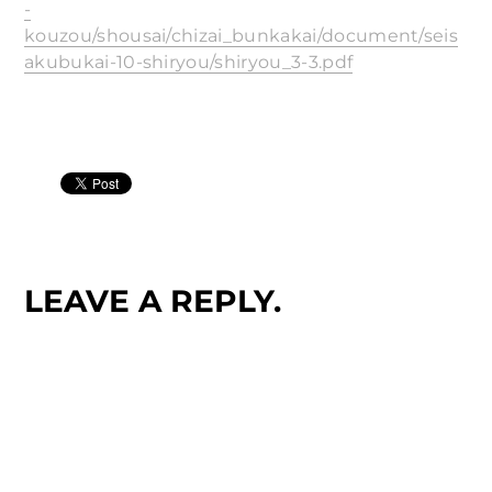
-
kouzou/shousai/chizai_bunkakai/document/seis
akubukai-10-shiryou/shiryou_3-3.pdf
LEAVE A REPLY.