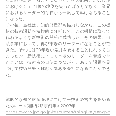
る製品を製造することになった。その結果、この市場
におけるシェア1位の地位を失ったばかりでなく、業界
におけるリーダー的存在から一転して転げ落ちること
になった。
その後、当社は、知的財産部も協力しながら、この機
構の技術課題を積極的に分析して、この機構に取って
代わるような新技術の開発に成功した。その結果、当
該事業において、再び市場のリーダーになることがで
きた。それには20年近い歳月を要することになってし
まったが、新技術によって市場のリーダーを奪還でき
たことは、技術者の自信につながり、あえて課題を見
つけて技術開発へ挑む活気ある会社になることができ
た。
戦略的な知的財産管理に向けてー技術経営力を高める
ためにー＜知財戦略事例集＞2007年
https://www.jpo.go.jp/resources/shingikai/sangyo