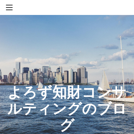
HOME
SERVICES
ABOUT
CONTACT
BLOG
知財活動のROICへの貢献
生成AIを活用した知財戦略の策定方法
生成AIとの「壁打ち」で、新たな発明を創出する方法
​よろず知財コンサ
ルティングのブロ
グ