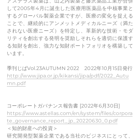
アステラス製薬は、山之内製薬と藤沢薬品工業が合併
して2005年4月に誕生した医療用医薬品を中核事業と
するグローバル製薬企業ですが、医療の変化を捉える
ことで、継続的にアンメットメディカルニーズ（満た
されない医療ニーズ）を特定し、革新的な技術・モダ
リティを創出する発明を奨励しそれらを適切に保護す
る知財を創出、強力な知財ポートフォリオを構築して
います。
季刊じぱVol.23AUTUMN 2022 2022年10月15日発行
http://www.jipa.or.jp/kikansi/jipa/pdf/2022_Autu
mn.pdf
コーポレートガバナンス報告書 [2022年6月30日]
https://www.astellas.com/en/system/files/corpora
te_governance_report_jp_20220630_0.pdf
＜知的財産への投資＞
研究開発型製薬企業である当社のビジネスにとって、