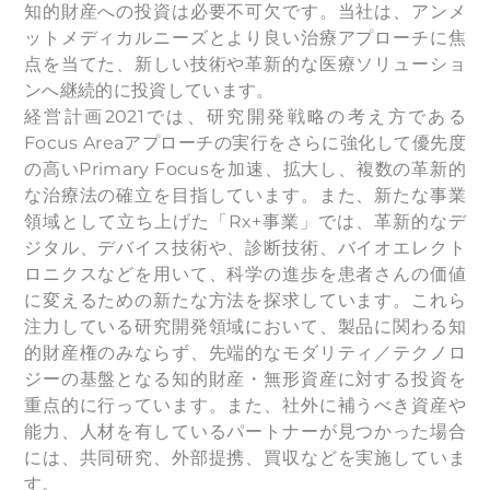
知的財産への投資は必要不可欠です。当社は、アンメ
ットメディカルニーズとより良い治療アプローチに焦
点を当てた、新しい技術や革新的な医療ソリューショ
ンへ継続的に投資しています。
経営計画2021では、研究開発戦略の考え方である
Focus Areaアプローチの実行をさらに強化して優先度
の高いPrimary Focusを加速、拡大し、複数の革新的
な治療法の確立を目指しています。また、新たな事業
領域として立ち上げた「Rx+事業」では、革新的なデ
ジタル、デバイス技術や、診断技術、バイオエレクト
ロニクスなどを用いて、科学の進歩を患者さんの価値
に変えるための新たな方法を探求しています。これら
注力している研究開発領域において、製品に関わる知
的財産権のみならず、先端的なモダリティ／テクノロ
ジーの基盤となる知的財産・無形資産に対する投資を
重点的に行っています。また、社外に補うべき資産や
能力、人材を有しているパートナーが見つかった場合
には、共同研究、外部提携、買収などを実施していま
す。