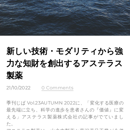
新しい技術・モダリティから強
力な知財を創出するアステラス
製薬
21/10/2022
0 Comments
季刊じぱ Vol.23AUTUMN 2022に、「変化する医療の
最先端に立ち、科学の進歩を患者さんの『価値』に変
える」アステラス製薬株式会社の記事がでていまし
た。