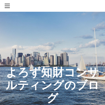
HOME
SERVICES
ABOUT
CONTACT
BLOG
知財活動のROICへの貢献
生成AIを活用した知財戦略の策定方法
生成AIとの「壁打ち」で、新たな発明を創出する方法
​よろず知財コンサ
ルティングのブロ
グ