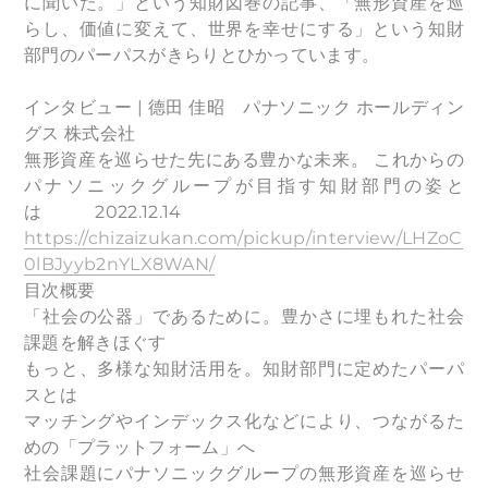
に聞いた。」という知財図巻の記事、「無形資産を巡
らし、価値に変えて、世界を幸せにする」という知財
部門のパーパスがきらりとひかっています。
インタビュー | 德田 佳昭 パナソニック ホールディン
グス 株式会社
無形資産を巡らせた先にある豊かな未来。 これからの
パナソニックグループが目指す知財部門の姿と
は 2022.12.14
https://chizaizukan.com/pickup/interview/LHZoC
0lBJyyb2nYLX8WAN/
目次概要
「社会の公器」であるために。豊かさに埋もれた社会
課題を解きほぐす
もっと、多様な知財活用を。知財部門に定めたパーパ
スとは
マッチングやインデックス化などにより、つながるた
めの「プラットフォーム」へ
社会課題にパナソニックグループの無形資産を巡らせ