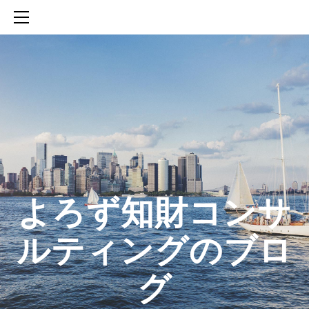
HOME
SERVICES
ABOUT
CONTACT
BLOG
知財活動のROICへの貢献
生成AIを活用した知財戦略の策定方法
生成AIとの「壁打ち」で、新たな発明を創出する方法
​よろず知財コンサ
ルティングのブロ
グ