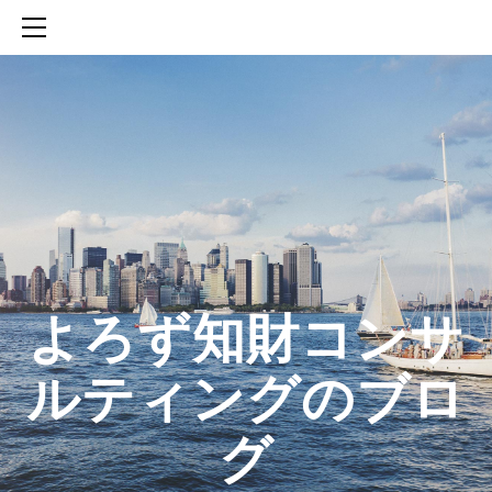
HOME
SERVICES
ABOUT
CONTACT
BLOG
知財活動のROICへの貢献
生成AIを活用した知財戦略の策定方法
生成AIとの「壁打ち」で、新たな発明を創出する方法
​よろず知財コンサ
ルティングのブロ
グ