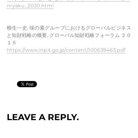
nryaku_2020.html
柳生一史, 味の素グループにおけるグローバルビジネス
と知財戦略の概要, グローバル知財戦略フォーラム ２０
１５
https://www.inpit.go.jp/content/100639463.pdf
LEAVE A REPLY.