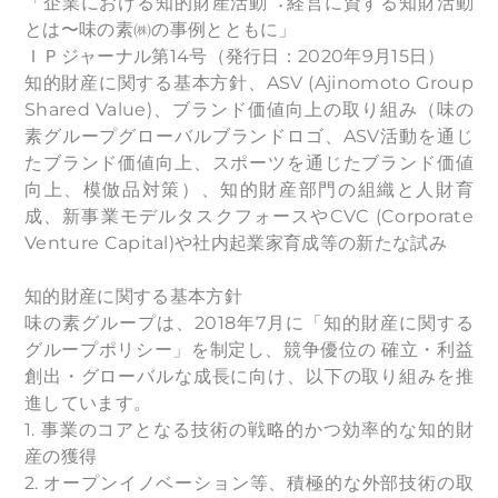
「企業における知的財産活動︓経営に資する知財活動
とは〜味の素㈱の事例とともに」
ＩＰジャーナル第14号（発行日：2020年9月15日）
知的財産に関する基本方針、ASV (Ajinomoto Group
Shared Value)、ブランド価値向上の取り組み（味の
素グループグローバルブランドロゴ、ASV活動を通じ
たブランド価値向上、スポーツを通じたブランド価値
向上、模倣品対策）、知的財産部門の組織と人財育
成、新事業モデルタスクフォースやCVC (Corporate
Venture Capital)や社内起業家育成等の新たな試み
知的財産に関する基本方針
味の素グループは、2018年7月に「知的財産に関する
グループポリシー」を制定し、競争優位の 確立・利益
創出・グローバルな成長に向け、以下の取り組みを推
進しています。
1. 事業のコアとなる技術の戦略的かつ効率的な知的財
産の獲得
2. オープンイノベーション等、積極的な外部技術の取