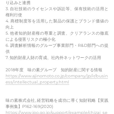
り込みと連携
3. 自社技術のライセンスや訴訟等、保有技術の活用と
権利行使
4. 商標制度等を活用した製品の保護とブランド価値の
向上
5. 他者知的財産権の尊重と調査、クリアランスの徹底
による侵害リスクの極小化
6. 調査解析情報のグループ事業部門・R&D部門への提
供
7. 知的財産人財の育成、社内外ネットワークの活用
2018年度 味の素グループ 知的財産に関する情報
https://www.ajinomoto.co.jp/company/jp/ir/busin
ess/intellectual_property.html
味の素株式会社, 経営戦略を成功に導く知財戦略【実践
事例集】P162-169(2020)
https://www.jpo.go.jp/support/example/chizai_se