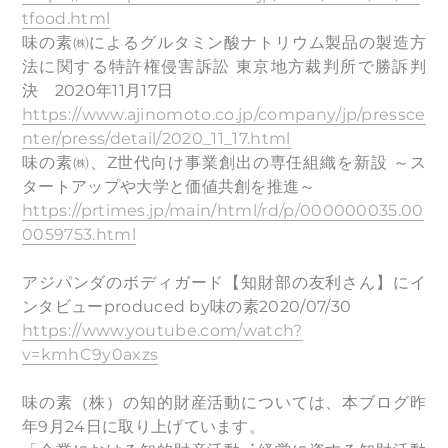
tfood.html
味の素㈱によるグルタミン酸ナトリウム製品の製造方
法に関する特許権侵害訴訟 東京地方裁判所で勝訴判
決 2020年11月17日
https://www.ajinomoto.co.jp/company/jp/pressce
nter/press/detail/2020_11_17.html
味の素㈱、Z世代向け事業創出の専任組織を新設 ～ス
タートアップや大学と価値共創を推進～
https://prtimes.jp/main/html/rd/p/000000035.00
0059753.html
アジパンダのボディガード【知財部の友利さん】にイ
ンタビューproduced by味の素2020/07/30
https://www.youtube.com/watch?
v=kmhC9y0axzs
味の素（株）の知的財産活動については、本ブログ昨
年9月24日に取り上げています。