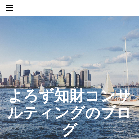
HOME
SERVICES
ABOUT
CONTACT
BLOG
知財活動のROICへの貢献
生成AIを活用した知財戦略の策定方法
生成AIとの「壁打ち」で、新たな発明を創出する方法
​よろず知財コンサ
ルティングのブロ
グ