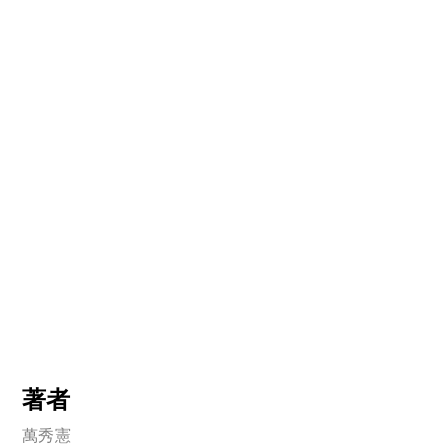
著者
萬秀憲