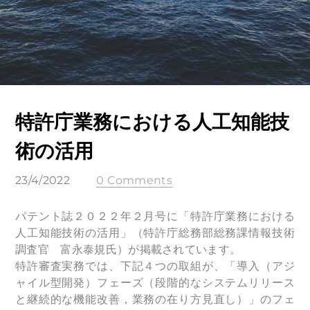
特許庁業務における人工知能技
術の活用
23/4/2022
0 Comments
パテント誌２０２２年２月号に「特許庁業務における
人工知能技術の活用」（特許庁総務部総務課情報技術
調査官 富永泰規氏）が掲載されています。
特許審査実務では、下記４つの取組が、「導入（アジ
ャイル型開発）フェーズ（段階的なシステムリリース
と継続的な機能改善，業務の在り方見直し）」のフェ