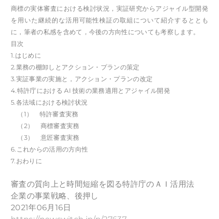
商標の実体審査における検討状況，実証研究からアジャイル型開発
を用いた継続的な活用可能性検証の取組について紹介するととも
に，筆者の私感を含めて，今後の方向性についても考察します。
目次
1.はじめに
2.業務の棚卸しとアクション・プランの策定
3.実証事業の実施と，アクション・プランの改定
4.特許庁における AI 技術の業務適用とアジャイル開発
5.各法域における検討状況
（1） 特許審査実務
（2） 商標審査実務
（3） 意匠審査実務
6.これからの活用の方向性
7.おわりに
審査の質向上と時間短縮を図る特許庁のＡＩ活用法
企業の事業戦略、後押し
2021年06月16日