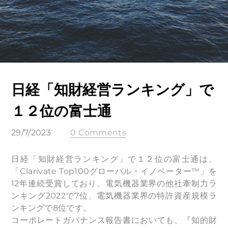
日経「知財経営ランキング」で
１２位の富士通
29/7/2023
0 Comments
日経「知財経営ランキング」で１２位の富士通は、
「Clarivate Top100グローバル・イノベーター™」を
12年連続受賞しており、電気機器業界の他社牽制力ラ
ンキング2022で7位、電気機器業界の特許資産規模ラ
ンキングで8位です。
コーポレートガバナンス報告書においても、『知的財