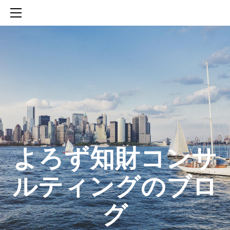
HOME
SERVICES
ABOUT
CONTACT
BLOG
知財活動のROICへの貢献
生成AIを活用した知財戦略の策定方法
生成AIとの「壁打ち」で、新たな発明を創出する方法
​よろず知財コンサ
ルティングのブロ
グ