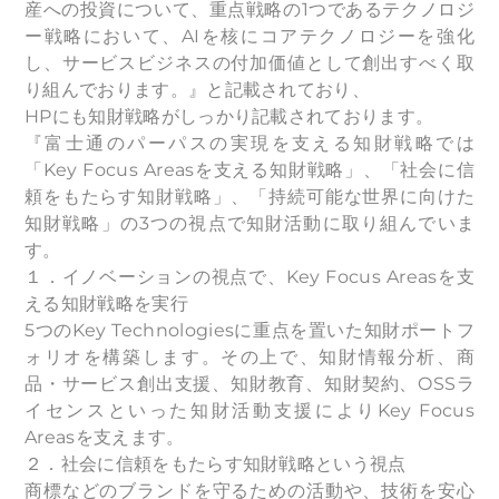
産への投資について、重点戦略の1つであるテクノロジ
ー戦略において、AIを核にコアテクノロジーを強化
し、サービスビジネスの付加価値として創出すべく取
り組んでおります。』と記載されており、
HPにも知財戦略がしっかり記載されております。
『富士通のパーパスの実現を支える知財戦略では
「Key Focus Areasを支える知財戦略」、「社会に信
頼をもたらす知財戦略」、「持続可能な世界に向けた
知財戦略」の3つの視点で知財活動に取り組んでいま
す。
１．イノベーションの視点で、Key Focus Areasを支
える知財戦略を実行
5つのKey Technologiesに重点を置いた知財ポートフ
ォリオを構築します。その上で、知財情報分析、商
品・サービス創出支援、知財教育、知財契約、OSSラ
イセンスといった知財活動支援によりKey Focus
Areasを支えます。
２．社会に信頼をもたらす知財戦略という視点
商標などのブランドを守るための活動や、技術を安心