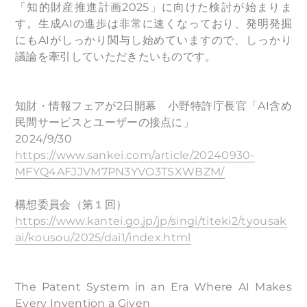
「知的財産推進計画2025」に向けた検討が始まりま
す。生成AIの進歩は非常に速くなっており、発明発掘
にもAIがしっかり関与し始めていますので、しっかり
議論を牽引していただきたいものです。
知財・情報フェアが2日開幕 小野特許庁長官「AI含め
民間サービスとユーザーの接点に」
2024/9/30
https://www.sankei.com/article/20240930-
MFYQ4AFJJVM7PN3YVO3TSXWBZM/
構想委員会（第１回）
https://www.kantei.go.jp/jp/singi/titeki2/tyousak
ai/kousou/2025/dai1/index.html
The Patent System in an Era Where AI Makes
Every Invention a Given