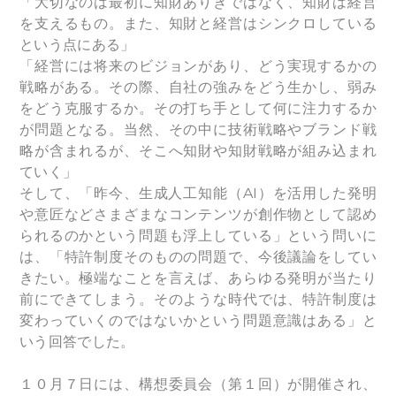
「大切なのは最初に知財ありきではなく、知財は経営
を支えるもの。また、知財と経営はシンクロしている
という点にある」
「経営には将来のビジョンがあり、どう実現するかの
戦略がある。その際、自社の強みをどう生かし、弱み
をどう克服するか。その打ち手として何に注力するか
が問題となる。当然、その中に技術戦略やブランド戦
略が含まれるが、そこへ知財や知財戦略が組み込まれ
ていく」
そして、「昨今、生成人工知能（AI）を活用した発明
や意匠などさまざまなコンテンツが創作物として認め
られるのかという問題も浮上している」という問いに
は、「特許制度そのものの問題で、今後議論をしてい
きたい。極端なことを言えば、あらゆる発明が当たり
前にできてしまう。そのような時代では、特許制度は
変わっていくのではないかという問題意識はある」と
いう回答でした。
１０月７日には、構想委員会（第１回）が開催され、