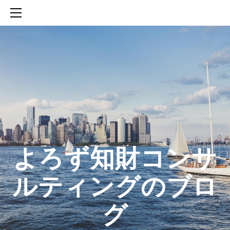
HOME
SERVICES
ABOUT
CONTACT
BLOG
知財活動のROICへの貢献
生成AIを活用した知財戦略の策定方法
生成AIとの「壁打ち」で、新たな発明を創出する方法
​よろず知財コンサ
ルティングのブロ
グ