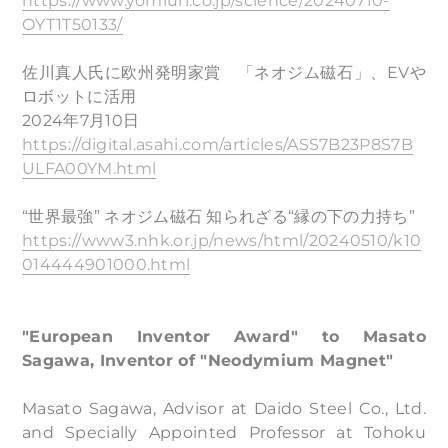
https://www.yomiuri.co.jp/science/20240710-
OYT1T50133/
佐川真人氏に欧州発明家賞 「ネオジム磁石」、EVや
ロボットに活用
2024年7月10日
https://digital.asahi.com/articles/ASS7B23P8S7B
ULFA00YM.html
“世界最強” ネオジム磁石 知られざる“縁の下の力持ち”
https://www3.nhk.or.jp/news/html/20240510/k10
014444901000.html
​"European Inventor Award" to Masato
Sagawa, Inventor of "Neodymium Magnet"
Masato Sagawa, Advisor at Daido Steel Co., Ltd.
and Specially Appointed Professor at Tohoku