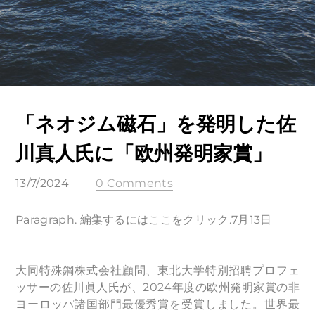
「ネオジム磁石」を発明した佐
川真人氏に「欧州発明家賞」
13/7/2024
0 Comments
Paragraph. 編集するにはここをクリック.7月13日
大同特殊鋼株式会社顧問、東北大学特別招聘プロフェ
ッサーの佐川眞人氏が、2024年度の欧州発明家賞の非
ヨーロッパ諸国部門最優秀賞を受賞しました。世界最