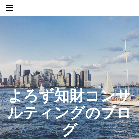
HOME
SERVICES
ABOUT
CONTACT
BLOG
知財活動のROICへの貢献
生成AIを活用した知財戦略の策定方法
生成AIとの「壁打ち」で、新たな発明を創出する方法
​よろず知財コンサ
ルティングのブロ
グ