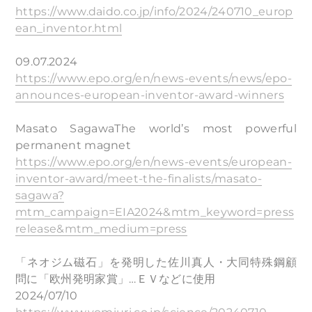
https://www.daido.co.jp/info/2024/240710_europ
ean_inventor.html
09.07.2024
https://www.epo.org/en/news-events/news/epo-
announces-european-inventor-award-winners
Masato Sagawa​​The world’s most powerful
permanent magnet​
https://www.epo.org/en/news-events/european-
inventor-award/meet-the-finalists/masato-
sagawa?
mtm_campaign=EIA2024&mtm_keyword=press
release&mtm_medium=press
「ネオジム磁石」を発明した佐川真人・大同特殊鋼顧
問に「欧州発明家賞」…ＥＶなどに使用
2024/07/10