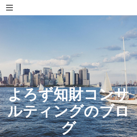
HOME
SERVICES
ABOUT
CONTACT
BLOG
知財活動のROICへの貢献
生成AIを活用した知財戦略の策定方法
生成AIとの「壁打ち」で、新たな発明を創出する方法
​よろず知財コンサ
ルティングのブロ
グ