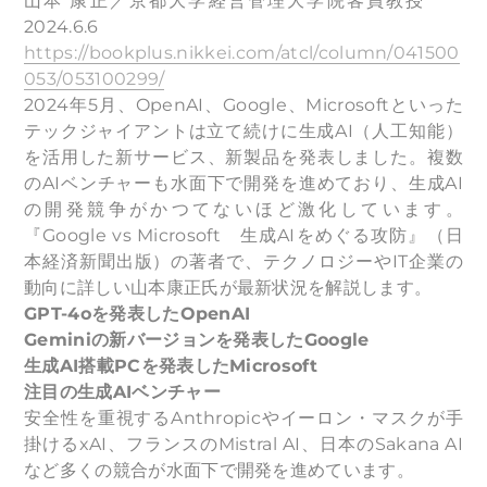
山本 康正／京都大学経営管理大学院客員教授
2024.6.6
https://bookplus.nikkei.com/atcl/column/041500
053/053100299/
2024年5月、OpenAI、Google、Microsoftといった
テックジャイアントは立て続けに生成AI（人工知能）
を活用した新サービス、新製品を発表しました。複数
のAIベンチャーも水面下で開発を進めており、生成AI
の開発競争がかつてないほど激化しています。
『Google vs Microsoft 生成AIをめぐる攻防』（日
本経済新聞出版）の著者で、テクノロジーやIT企業の
動向に詳しい山本康正氏が最新状況を解説します。
GPT-4o
を発表したOpenAI
Gemini
の新バージョンを発表したGoogle
生成AI搭載PCを発表したMicrosoft
注目の生成AIベンチャー
安全性を重視するAnthropicやイーロン・マスクが手
掛けるxAI、フランスのMistral AI、日本のSakana AI
など多くの競合が水面下で開発を進めています。