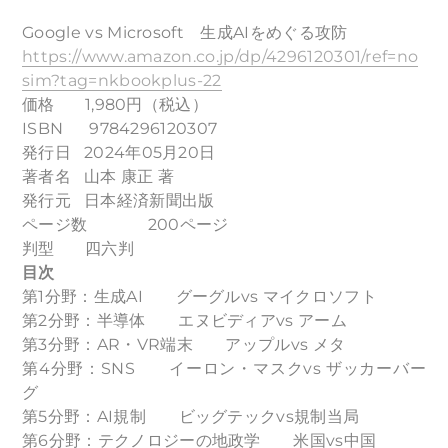
Google vs Microsoft 生成AIをめぐる攻防
https://www.amazon.co.jp/dp/4296120301/ref=no
sim?tag=nkbookplus-22
価格 1,980円（税込）
ISBN 9784296120307
発行日 2024年05月20日
著者名 山本 康正 著
発行元 日本経済新聞出版
ページ数 200ページ
判型 四六判
目次
第1分野：生成AI グーグルvs マイクロソフト
第2分野：半導体 エヌビディアvs アーム
第3分野：AR・VR端末 アップルvs メタ
第4分野：SNS イーロン・マスクvs ザッカーバー
グ
第5分野：AI規制 ビッグテックvs規制当局
第6分野：テクノロジーの地政学 米国vs中国