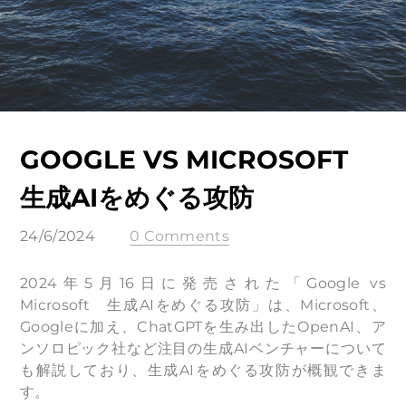
GOOGLE VS MICROSOFT
生成AIをめぐる攻防
24/6/2024
0 Comments
2024年5月16日に発売された「Google vs
Microsoft 生成AIをめぐる攻防」は、Microsoft、
Googleに加え、ChatGPTを生み出したOpenAI、ア
ンソロピック社など注目の生成AIベンチャーについて
も解説しており、生成AIをめぐる攻防が概観できま
す。