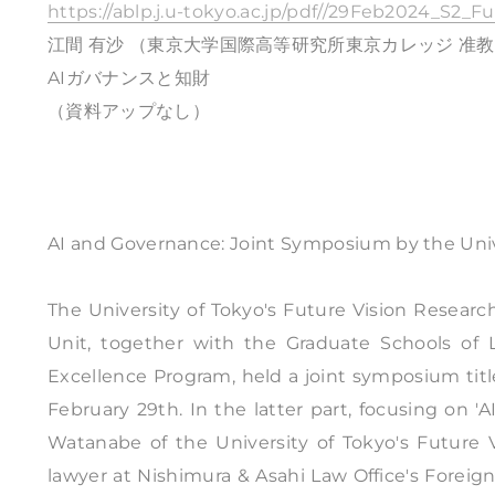
https://ablp.j.u-tokyo.ac.jp/pdf//29Feb2024_S2_
江間 有沙 （東京大学国際高等研究所東京カレッジ 准
AIガバナンスと知財
（資料アップなし）
AI and Governance: Joint Symposium by the Univ
The University of Tokyo's Future Vision Researc
Unit, together with the Graduate Schools of 
Excellence Program, held a joint symposium titl
February 29th. In the latter part, focusing on '
Watanabe of the University of Tokyo's Future 
lawyer at Nishimura & Asahi Law Office's Foreig