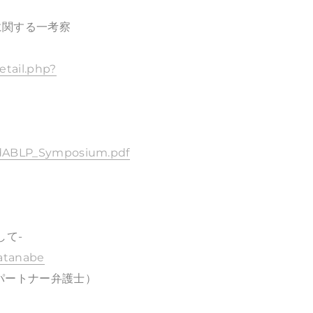
に関する一考察
detail.php?
IandABLP_Symposium.pdf
して-
Watanabe
パートナー弁護士）