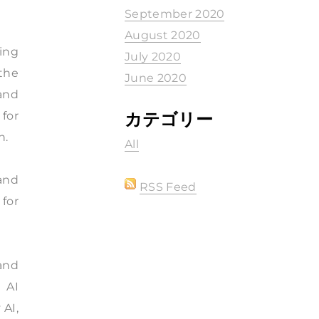
September 2020
August 2020
ing
July 2020
the
June 2020
 and
for
カテゴリー
n.
All
 and
RSS Feed
 for
and
 AI
 AI,