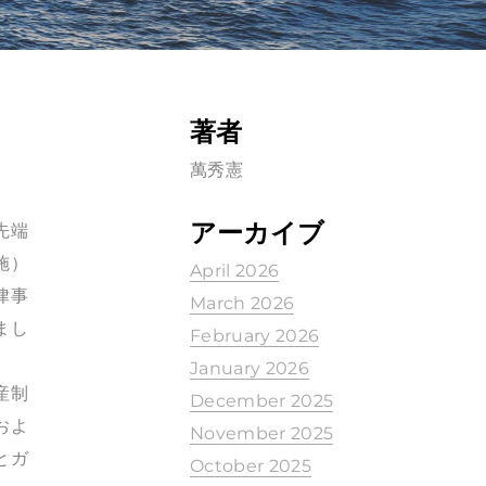
著者
萬秀憲
アーカイブ
先端
施）
April 2026
律事
March 2026
まし
February 2026
January 2026
産制
December 2025
およ
November 2025
とガ
October 2025