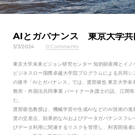
AIとガバナンス 東京大学
3/3/2024
0 Comments
東京大学未来ビジョン研究センター 知的財産権とイノ
ビジネスロー国際卓越大学院プログラムによる共同シ
の後半「AIとガバナンス」では、渡部俊也 東京大学未
務所・外国法共同事業 パートナー弁護士の話、江間有
た。
渡部俊也教授は、機械学習や生成AIなどのAI技術の進
度の交差点、効果的なAIおよびデータガバナンスフレ
びデータ利用に関連するリスクを管理し、利害関係者