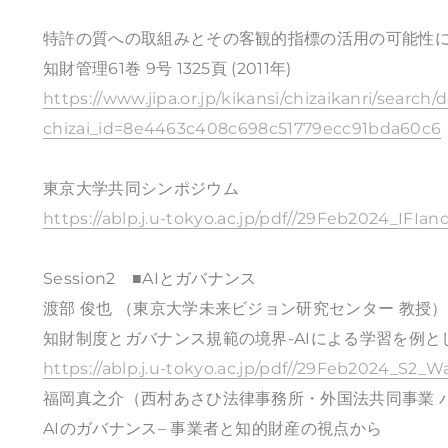
特許の質への取組みとその客観的指標の活用の可能性
知財管理61巻 9号 1325頁 (2011年)
https://www.jipa.or.jp/kikansi/chizaikanri/search/
chizai_id=8e4463c408c698c51779ecc91bda60c6
東京大学共同シンポジウム
https://ablp.j.u-tokyo.ac.jp/pdf//29Feb2024_IF
Session2 ■AIとガバナンス
渡部 俊也 （東京大学未来ビジョン研究センター 教授）
知財制度とガバナンス規範の境界-AIによる学習を例と
https://ablp.j.u-tokyo.ac.jp/pdf//29Feb2024_S2_
福岡真之介（西村あさひ法律事務所・外国法共同事業 
AIのガバナンス– 事業者と知的財産の視点から