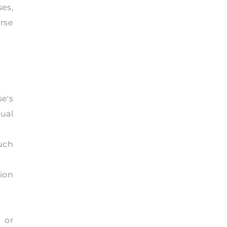
ses,
rse
se's
tual
such
ion
 or