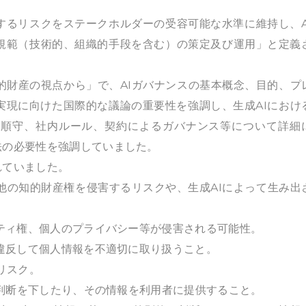
生するリスクをステークホルダーの受容可能な水準に維持し、A
規範（技術的、組織的手段を含む）の策定及び運用」と定義
知的財産の視点から」で、AIガバナンスの基本概念、目的、プ
実現に向けた国際的な議論の重要性を強調し、生成AIにおけ
令順守、社内ルール、契約によるガバナンス等について詳細
法の必要性を強調していました。
れていました。
の他の知的財産権を侵害するリスクや、生成AIによって生み出
シティ権、個人のプライバシー等が侵害される可能性。
に違反して個人情報を不適切に取り扱うこと。
リスク。
に判断を下したり、その情報を利用者に提供すること。