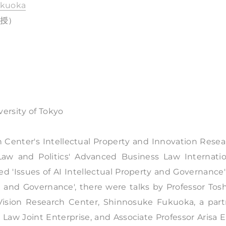
Fukuoka
教授）
ersity of Tokyo
h Center's Intellectual Property and Innovation Rese
Law and Politics' Advanced Business Law Internatio
ed 'Issues of AI Intellectual Property and Governance
AI and Governance', there were talks by Professor Tos
Vision Research Center, Shinnosuke Fukuoka, a part
n Law Joint Enterprise, and Associate Professor Arisa