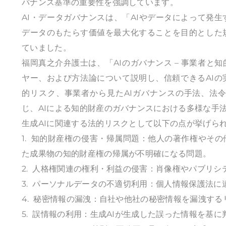
バナンス基準の重要性を強調しています。
AI・データガバナンスは、「AIやデータによって発
データのもたらす価値を最大化することを目的とした
ていました。
福岡真之介弁護士は、「AIのガバナンス – 事業者と
ヤー、および方法論について説明し、信頼できるAIの
的リスク、事業者から見たAIガバナンスの手法、法
じ、AIによる知的財産のガバナンスにおける多様な手
生成AIに関連する法的リスクとして以下の点が挙げら
1. 知的財産権の侵害・帰属問題：他人の著作権やそ
た成果物の知的財産権の帰属が不明確になる問題。
2. 人格権関連の権利・利益の侵害：肖像権やパブリ
3. パーソナルデータの不適切利用：個人情報保護法
4. 秘密情報の漏洩：自社や他社の秘密情報を漏洩する
5. 誤情報の利用：生成AIが生成した誤った情報を基