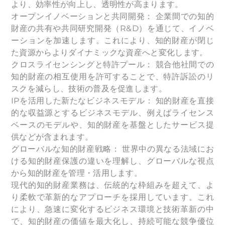
より、効率性が向上し、透明性が高まります。
オープンイノベーションと共同開発： 企業間での知的
財産の共有や共同研究開発（R&D）を通じて、イノベ
ーションを加速します。これにより、知的財産が閉じ
た資源からよりダイナミックな資産へと変化します。
クロスライセンシングと特許プール： 競合他社間での
知的財産の相互使用を許可することで、特許訴訟のリ
スクを減らし、技術の普及を促進します。
IPを活用した新たなビジネスモデル： 知的財産を直接
的な収益源とするビジネスモデル、例えばライセンス
ベースのモデルや、知的財産を基盤としたサービス提
供などが含まれます。
グローバルな知的財産戦略： 世界中の異なる法域にお
ける知的財産保護の違いを理解し、グローバルな視点
から知的財産を管理・活用します。
現代的知的財産業務は、伝統的な枠組みを超えて、よ
り柔軟で革新的なアプローチを採用しています。これ
により、急速に変化するビジネス環境と技術革新の中
で、知的財産の価値を最大化し、持続可能な競争優位