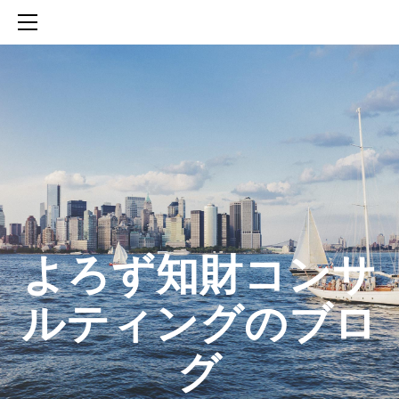
HOME
SERVICES
ABOUT
CONTACT
BLOG
知財活動のROICへの貢献
生成AIを活用した知財戦略の策定方法
生成AIとの「壁打ち」で、新たな発明を創出する方法
​よろず知財コンサ
ルティングのブロ
グ