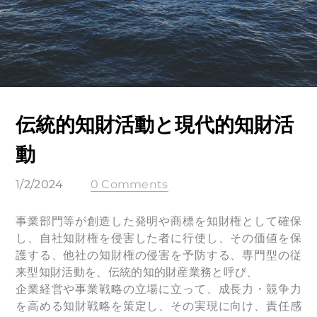
伝統的知財活動と現代的知財活
動
1/2/2024
0 Comments
事業部門等が創造した発明や商標を知財権として確保
し、自社知財権を侵害した者に行使し、その価値を保
護する、他社の知財権の侵害を予防する、専門型の従
来型知財活動を、伝統的知的財産業務と呼び、
企業経営や事業戦略の立場に立って、成長力・競争力
を高める知財戦略を策定し、その実現に向け、責任感