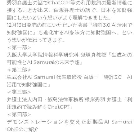
秀羽弁護士の話でChatGPT等の利用規約の最新情報に
接することが出来、白坂弁理士の話で、日本を知財強
国にしたいという想いがよく理解できました。
12月13日発売の前にいただいた著書『特許3.0 AI活用で
知財強国に』も進化するAIを味方に知財強国へ、とい
う想いが伝わってきます。
＜第一部＞
大阪大学大学院情報科学研究科 鬼塚真教授「生成AIの
可能性とAI Samuraiの未来予想」
＜第二部＞
株式会社AI Samurai 代表取締役 白坂一「特許3.0 AI
活用で知財強国に」
＜第三部＞
弁護士法人内田・鮫島法律事務所 根岸秀羽 弁護士「利
用規約で読み解くChatGPT」
＜第四部＞
デモンストレーションを交えた新製品AI Samurai
ONEのご紹介