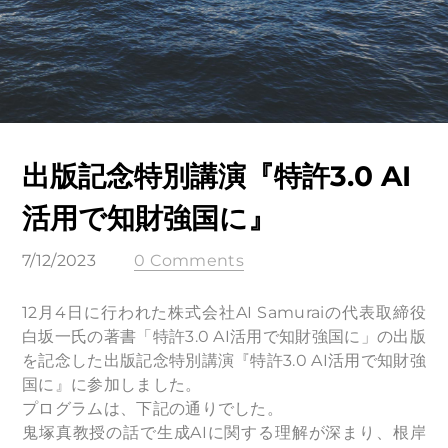
出版記念特別講演『特許3.0 AI
活用で知財強国に』
7/12/2023
0 Comments
12月4日に行われた株式会社AI Samuraiの代表取締役
白坂一氏の著書「特許3.0 AI活用で知財強国に」の出版
を記念した出版記念特別講演『特許3.0 AI活用で知財強
国に』に参加しました。
プログラムは、下記の通りでした。
鬼塚真教授の話で生成AIに関する理解が深まり、根岸