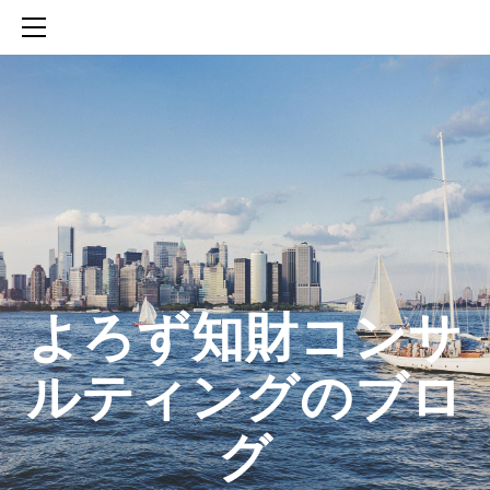
HOME
SERVICES
ABOUT
CONTACT
BLOG
知財活動のROICへの貢献
生成AIを活用した知財戦略の策定方法
生成AIとの「壁打ち」で、新たな発明を創出する方法
​よろず知財コンサ
ルティングのブロ
グ