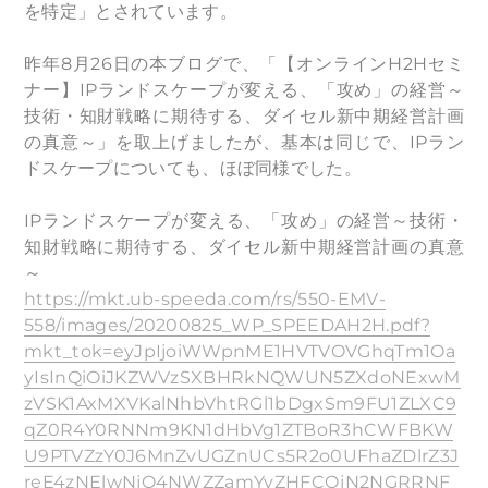
を特定」とされています。
昨年8月26日の本ブログで、「【オンラインH2Hセミ
ナー】IPランドスケープが変える、「攻め」の経営～
技術・知財戦略に期待する、ダイセル新中期経営計画
の真意～」を取上げましたが、基本は同じで、IPラン
ドスケープについても、ほぼ同様でした。
IPランドスケープが変える、「攻め」の経営～技術・
知財戦略に期待する、ダイセル新中期経営計画の真意
～
https://mkt.ub-speeda.com/rs/550-EMV-
558/images/20200825_WP_SPEEDAH2H.pdf?
mkt_tok=eyJpIjoiWWpnME1HVTVOVGhqTm1Oa
yIsInQiOiJKZWVzSXBHRkNQWUN5ZXdoNExwM
zVSK1AxMXVKalNhbVhtRGl1bDgxSm9FU1ZLXC9
qZ0R4Y0RNNm9KN1dHbVg1ZTBoR3hCWFBKW
U9PTVZzY0J6MnZvUGZnUCs5R2o0UFhaZDlrZ3J
reE4zNElwNjQ4NWZZamYyZHFCQjN2NGRRNF