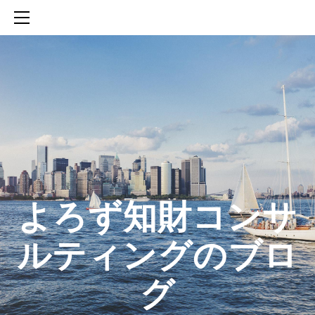
HOME
SERVICES
ABOUT
CONTACT
BLOG
知財活動のROICへの貢献
生成AIを活用した知財戦略の策定方法
生成AIとの「壁打ち」で、新たな発明を創出する方法
​よろず知財コンサ
ルティングのブロ
グ