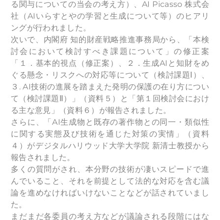
る関与についての当会の考え方）、AI Picasso 株式会
社（AIいらすとやの学習と生成について等）のヒアリ
ングが行われました。
次いで、内閣府 知的財産戦略推進事務局から、「本検
討会において検討すべき課題について」の修正案
「１．基本的視点（修正案）、２．生成AIと知財をめ
ぐる懸念・リスクへの対応等について（検討課題Ⅰ）、
３. AI技術の進展を踏まえた発明の保護の在り方につい
て（検討課題Ⅱ）」（資料５）と「第１回検討会におけ
る主な意見」（資料６）が報告されました。
さらに、「AI生成物と既存の著作物との同一・類似性
に関する実態及び技術を通じた対策の実情」（資料
４）がデジタルハリウッド大学大学院 新清士教授から
報告されました。
多くの質問がされ、本分野の技術が凄いスピードで進
んでいること、それを前提として法的な対応を含む議
論を進めなければいけないことなどが話されていまし
た。
まだまだ各委員の考え方などが議論される段階にはな