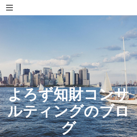
HOME
SERVICES
ABOUT
CONTACT
BLOG
知財活動のROICへの貢献
生成AIを活用した知財戦略の策定方法
生成AIとの「壁打ち」で、新たな発明を創出する方法
​よろず知財コンサ
ルティングのブロ
グ