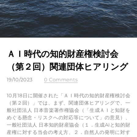
ＡＩ時代の知的財産権検討会
（第２回）関連団体ヒアリング
19/10/2023
0 Comments
10月18日に開催された「ＡＩ時代の知的財産権検討会
（第２回）」では、まず、関連団体ヒアリングで、一
般社団法人 日本音楽著作権協会（「生成ＡＩと知財を
めぐる懸念・リスクへの対応等について」の意見）、
一般社団法人 日本知的財産協会（１．生成AIと知的財
産権に対する当会の考え方、２．自然人の発明に対す