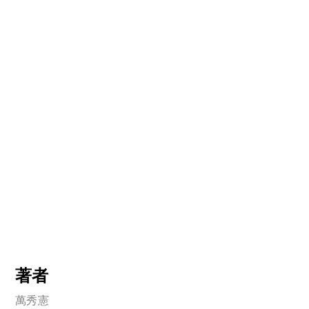
著者
萬秀憲