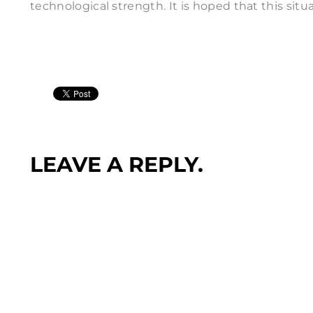
technological strength. It is hoped that this sit
LEAVE A REPLY.