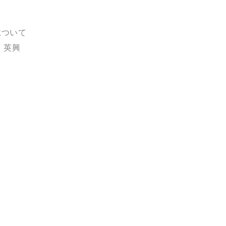
について
 英興