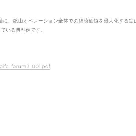
軸に、鉱山オペレーション全体での経済価値を最大化する鉱
している典型例です。
/pifc_forum3_001.pdf