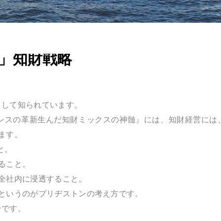
」知財戦略
として知られています。
レスの革新生んだ知財ミックスの神髄』には、知財経営には
ます。
と。
ること。
全社内に浸透すること。
というのがブリヂストンの考え方です。
ンです。