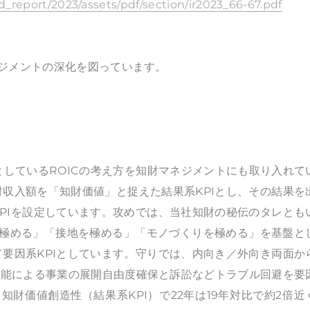
ed_report/2023/assets/pdf/section/ir2023_66-67.pdf
ジメントの深化を図っています。
標としているROICの考え方を知財マネジメントにも取り入れて
収入額を「知財価値」と捉えた結果系KPIとし、その結果を
PIを設定しています。攻めでは、当社知財の秘伝のタレとも
を極める」「接地を極める」「モノづくりを極める」を基盤と
要因系KPIとしています。守りでは、内向き／外向き両面か
知機能による事業の展開自由度確保と訴訟などトラブル回避を要
る知財価値創造性（結果系KPI）で22年は19年対比で約2倍近