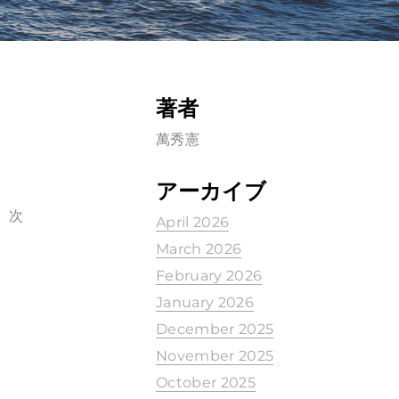
著者
萬秀憲
アーカイブ
、次
April 2026
March 2026
February 2026
January 2026
December 2025
November 2025
October 2025