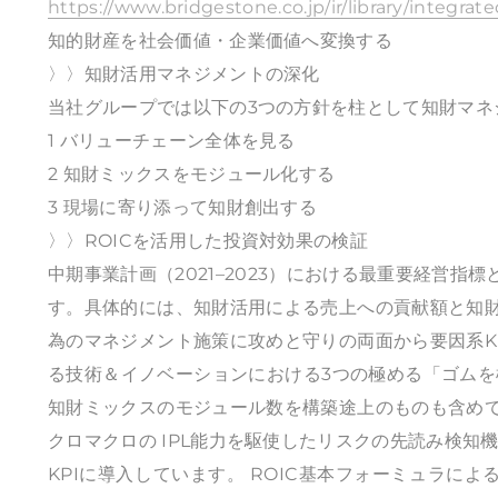
https://www.bridgestone.co.jp/ir/library/integrat
知的財産を社会価値・企業価値へ変換する
〉〉知財活用マネジメントの深化
当社グループでは以下の3つの方針を柱として知財マネ
1 バリューチェーン全体を見る
2 知財ミックスをモジュール化する
3 現場に寄り添って知財創出する
〉〉ROICを活用した投資対効果の検証
中期事業計画（2021–2023）における最重要経営指
す。具体的には、知財活用による売上への貢献額と知財
為のマネジメント施策に攻めと守りの両面から要因系K
る技術＆イノベーションにおける3つの極める「ゴム
知財ミックスのモジュール数を構築途上のものも含めて
クロマクロの IPL能力を駆使したリスクの先読み検
KPIに導入しています。 ROIC基本フォーミュラによ