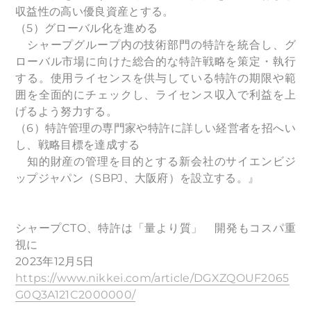
収益性の高い優良資産とする。
（5）グローバル化を進める
シャープグループ内の技術部門の特許を統合し、グ
ローバル市場に向けた総合的な特許戦略を策定・執行
する。使用ライセンスを供与している特許の期限や範
囲を全面的にチェックし、ライセンス収入で利益を上
げるよう努力する。
（6）特許管理の専門家や特許に詳しい経営者を招へい
し、戦略目標を達成する
知的財産の管理を目的とする新会社のサイエンビジ
ップジャパン（SBPJ、大阪府）を設立する。』
シャープCTO、特許は「量より質」 開発もコスパ重
視に
2023年12月5日
https://www.nikkei.com/article/DGXZQOUF2065
G0Q3A121C2000000/