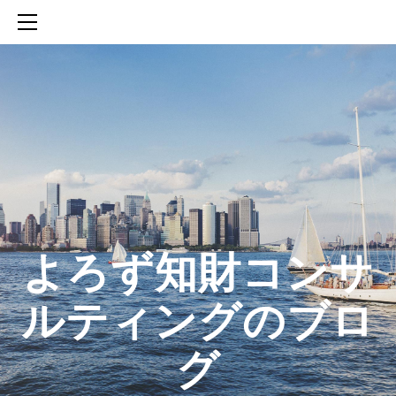
HOME
SERVICES
ABOUT
CONTACT
BLOG
知財活動のROICへの貢献
生成AIを活用した知財戦略の策定方法
生成AIとの「壁打ち」で、新たな発明を創出する方法
​よろず知財コンサ
ルティングのブロ
グ