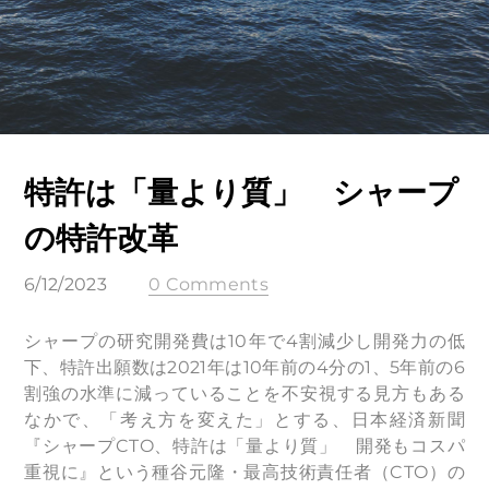
特許は「量より質」 シャープ
の特許改革
6/12/2023
0 Comments
シャープの研究開発費は10年で4割減少し開発力の低
下、特許出願数は2021年は10年前の4分の1、5年前の6
割強の水準に減っていることを不安視する見方もある
なかで、「考え方を変えた」とする、日本経済新聞
『シャープCTO、特許は「量より質」 開発もコスパ
重視に』という種谷元隆・最高技術責任者（CTO）の