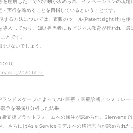
等を理解した上での活動が求められ、イノベーションの現場
定・実行を進めることを目指しているということです。
方法については、市販のツール(Patentsight社)を使
を導入しており、知財担当者にもビジネス教育が行われ、最
うことです。
は少ないでしょう。
020)
enryaku_2020.html
PランドスケープによってAI×医療（医療診断／シミュレー
発競争を深掘り分析した結果、
分析支援プラットフォームへの傾注が認められ、Siemensで
さらにはAs a Serviceモデルへの移行志向が認められた