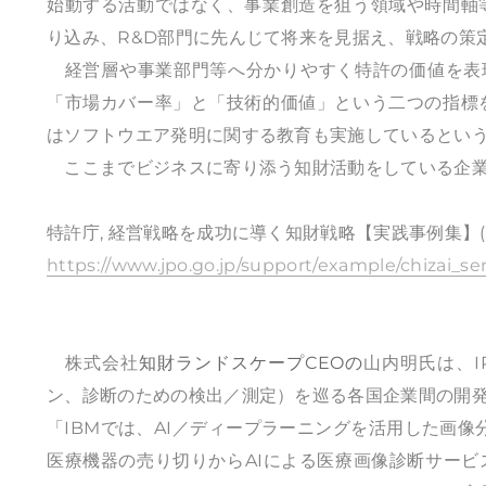
始動する活動ではなく、事業創造を狙う領域や時間軸
り込み、R&D部門に先んじて将来を見据え、戦略の策
経営層や事業部門等へ分かりやすく特許の価値を表現する
「市場カバー率」と「技術的価値」という二つの指標
はソフトウエア発明に関する教育も実施しているとい
ここまでビジネスに寄り添う知財活動をしている企業
特許庁, 経営戦略を成功に導く知財戦略【実践事例集】(2
https://www.jpo.go.jp/support/example/chizai_s
株式会社
知財ランドスケープCEOの
山内明氏は、I
ン、診断のための検出／測定）を巡る各国企業間の開
「IBMでは、AI／ディープラーニングを活用した画像
医療機器の売り切りからAIによる医療画像診断サービス、