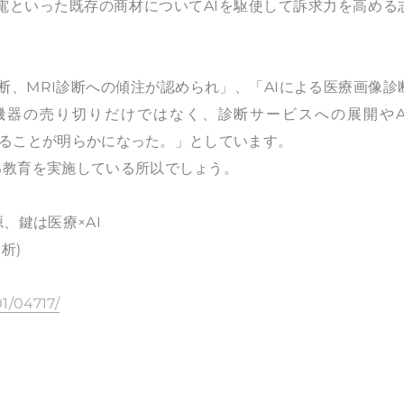
家電といった既存の商材についてAIを駆使して訴求力を高める
断、MRI診断への傾注が認められ」、「AIによる医療画像診
器の売り切りだけではなく、診断サービスへの展開やAs
ていることが明らかになった。」としています。
教育を実施している所以でしょう。
源、鍵は医療×AI
析)
1/04717/