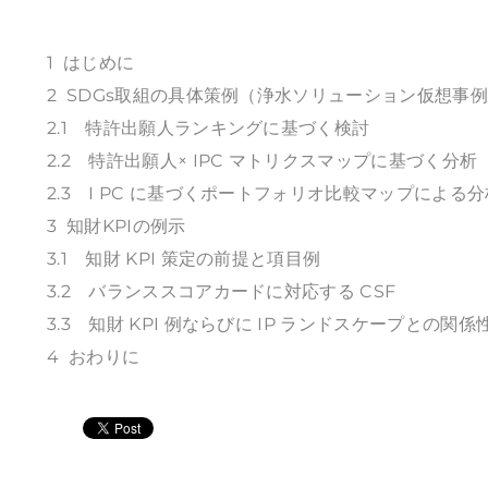
1 はじめに
2 SDGs取組の具体策例（浄水ソリューション仮想事
2.1 特許出願人ランキングに基づく検討
2.2 特許出願人× IPC マトリクスマップに基づく分析
2.3 I PC に基づくポートフォリオ比較マップによる分
3 知財KPIの例示
3.1 知財 KPI 策定の前提と項目例
3.2 バランススコアカードに対応する CSF
3.3 知財 KPI 例ならびに IP ランドスケープとの関係
4 おわりに