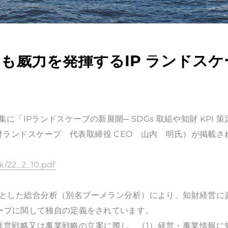
定にも威力を発揮するIP ランドスケ
、寄稿集に「IPランドスケープの新展開─ SDGs 取組や知財 KPI 
財ランドスケープ 代表取締役 CEO 山内 明氏）が掲載さ
k/22_2_10.pdf
起点とした総合分析（別名ブーメラン分析）により、知財経営に
ケープに関して独自の定義をされています。
経営戦略又は事業戦略の立案に際し、（1）経営・事業情報に