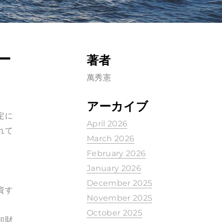
ー
著者
萬秀憲
アーカイブ
策定に
April 2026
れて
March 2026
February 2026
January 2026
December 2025
資す
November 2025
October 2025
知財