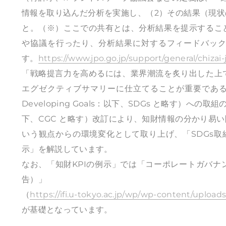
情報を取り込んだ分析を実施し、（2）その結果（現
と。（※）ここでの共有とは、分析結果を提示するこ
や協議を行ったり、分析結果に対するフィードバッ
す。
https://www.jpo.go.jp/support/general/chizai
「戦略提言力を高めるには、業界潮流を炙り出した上
エグゼクティブサマリーに仕立てることが重要である。」
Developing Goals：以下、SDGs と略す）へ
下、CGC と略す）改訂により、知財情報の分かり易
いう観点からの環境変化として取り上げ、「SDGs取
示」を解説しています。
なお、「知財KPIの例示」では「コーポレートガバナ
告）」
（
https://ifi.u-tokyo.ac.jp/wp/wp-content/uploa
​が基礎となっています。