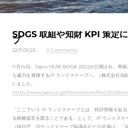
SDGS 取組や知財 KPI 策
プ
22/11/2022
0 Comments
11月14日、Japio YEAR BOOK 2022が公開され
も威力を発揮するIP ランドスケープ─」（株式会社知
いました。
https://www.japio.or.jp/00yearbook/files/2022boo
「ここでいう IP ランドスケープとは、特許情報を
る戦略提言を図ることである」として、IP ランドス
（特許庁、IPランドスケープ協議会などの定義は、「