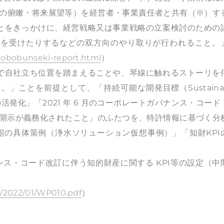
状の俯瞰・将来展望等）を経営者・事業責任者と共有（※）す
とをきっかけに、経営戦略又は事業戦略の立案検討のための
クを受けたりするなどの双方向のやり取りが行われること。
-jobobunseki-report.html
）
で自社立ち位置を踏まえることや、琴線に触れるストーリを
ことを前提として、「持続可能な開発目標（Sustainab
の取組の活発化」「2021 年 6 月のコーポレートガバナンス・コード
い開示が義務化されたこと」のふたつを、特許情報に基づく分
組の具体策例（浄水ソリューション仮想事例）」「知財KPI
ンス・コード改訂に伴う知的財産に関する KPI等の設定（中
ds/2022/01/WP010.pdf
）