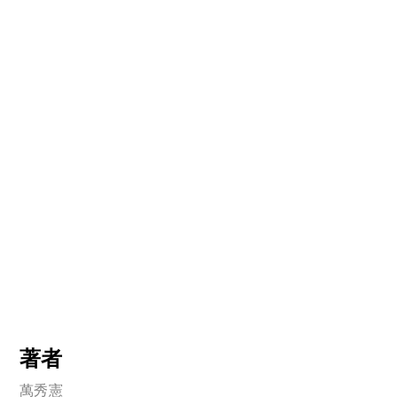
著者
萬秀憲