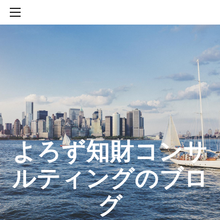
HOME
SERVICES
ABOUT
CONTACT
BLOG
知財活動のROICへの貢献
生成AIを活用した知財戦略の策定方法
生成AIとの「壁打ち」で、新たな発明を創出する方法
​よろず知財コンサ
ルティングのブロ
グ