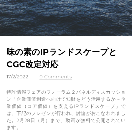
味の素のIPランドスケープと
CGC改定対応
17/2/2022
0 Comments
特許情報フェアのフォーラム２パネルディスカッショ
ン「企業価値創造へ向けて知財をどう活用するか～企
業価値（コア価値）を支えるIPランドスケープ」で
は、下記のプレゼンが行われ、討論がおこなわれまし
た。2月28日（月）まで、動画が無料で公開されてい
ます。