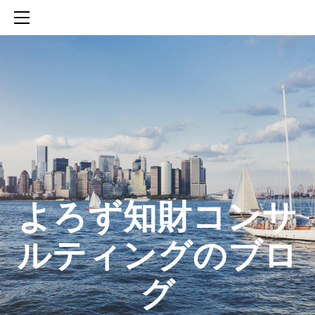
HOME
SERVICES
ABOUT
CONTACT
BLOG
知財活動のROICへの貢献
生成AIを活用した知財戦略の策定方法
生成AIとの「壁打ち」で、新たな発明を創出する方法
​よろず知財コンサ
ルティングのブロ
グ