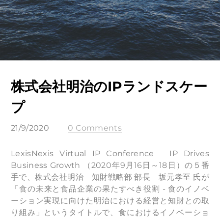
株式会社明治のIPランドスケー
プ
21/9/2020
0 Comments
LexisNexis Virtual IP Conference IP Drives
Business Growth （2020年9月16日～18日）の５番
手で、株式会社明治 知財戦略部 部長 坂元孝至 氏が
「食の未来と食品企業の果たすべき役割 - 食のイノベ
ーション実現に向けた明治における経営と知財との取
り組み」というタイトルで、食におけるイノベーショ