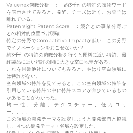
Valuenex俯瞰分析 ： 約3千件の特許の技術ワード
を表示させてみると、発酵、チーズは近く、お菓子は
離れている。
Patenrsight Patent Score ：競合との事業分野ご
との相対的位置づけ明確
特定の分野でCompetitive Impactが低い、この分野
でイノベーションをおこせないか？
約3千件の特許の俯瞰分析を行うと原料に近い特許、最
終製品に近い特許の間に大きな空白地帯がある。
これを同業他社についてもみると、やはり空白領域に
は特許がない。
空白領域の特許を見てみると、この空白領域の特許を
引用している特許の中に特許スコアが伸びているもの
があることがわかった。
均一性、分離、テクスチャー、低カロリ
ー、、、、、。
この領域の開発テーマを設定しようと開発部門と協議
し、４つの開発テーマ・領域を設定した。