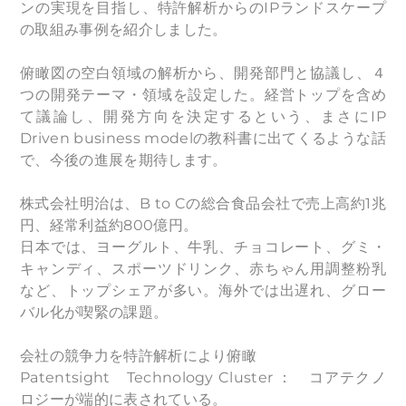
ンの実現を目指し、特許解析からのIPランドスケープ
の取組み事例を紹介しました。
俯瞰図の空白領域の解析から、
開発部門と協議し、４
つの開発テーマ・領域を設定した。
経営トップを含め
て議論し、開発方向を決定するという、まさにIP
Driven business modelの教科書に出てくるような話
で、今後の進展を期待します。
株式会社明治は、B to Cの総合食品会社で売上高約1兆
円、経常利益約800億円。
日本では、ヨーグルト、牛乳、チョコレート、グミ・
キャンディ、スポーツドリンク、赤ちゃん用調整粉乳
など、トップシェアが多い。海外では出遅れ、グロー
バル化が喫緊の課題。
会社の競争力を特許解析により俯瞰
Patentsight Technology Cluster ： コアテクノ
ロジーが端的に表されている。