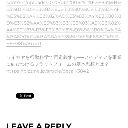
content/uploads/2020/06/200825_%E3%83%9B%
E3%83%B3%E3%83%80%E3%80%8C%E3%83%AF
%E3%82%A4%E3%82%AC%E3%83%A4%E3%80%8
D%E3%82%AA%E3%83%B3%E3%83%A9%E3%82%
A4%E3%83%B3%E3%80%81%E6%96%B0%E4%BA
%BA600%E4%BA%BA%E3%81%AE%E6%8C%91%
E6%88%A6.pdf
ワイガヤを行動科学で再定義する──アイディアを事業
に結びつけるプラットフォームの基本思想とは？
https://bizzine.jp/article/detail/3842
LEAVE A REPLY.