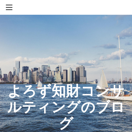
HOME
SERVICES
ABOUT
CONTACT
BLOG
知財活動のROICへの貢献
生成AIを活用した知財戦略の策定方法
生成AIとの「壁打ち」で、新たな発明を創出する方法
​よろず知財コンサ
ルティングのブロ
グ