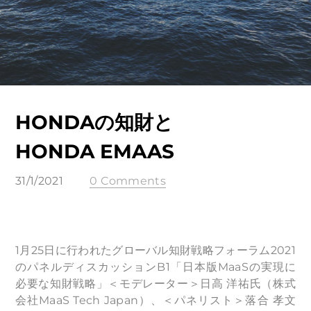
HONDAの知財と
HONDA EMAAS
31/1/2021
0 Comments
1月25日に行われたグローバル知財戦略フォーラム2021
のパネルディスカッションB1「日本版MaaSの実現に
必要な知財戦略」＜モデレーター＞日高 洋祐氏（株式
会社MaaS Tech Japan）、＜パネリスト＞落合 孝文