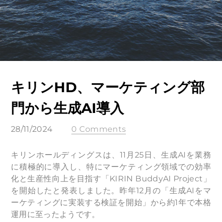
キリンHD、マーケティング部
門から生成AI導入
28/11/2024
0 Comments
キリンホールディングスは、11月25日、生成AIを業務
に積極的に導入し、特にマーケティング領域での効率
化と生産性向上を目指す「KIRIN BuddyAI Project」
を開始したと発表しました。昨年12月の「生成AIをマ
ーケティングに実装する検証を開始」から約1年で本格
運用に至ったようです。