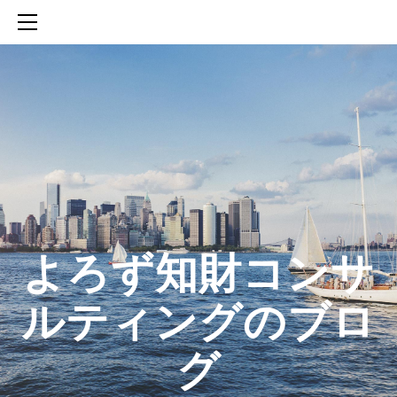
HOME
SERVICES
ABOUT
CONTACT
BLOG
知財活動のROICへの貢献
生成AIを活用した知財戦略の策定方法
生成AIとの「壁打ち」で、新たな発明を創出する方法
​よろず知財コンサ
ルティングのブロ
グ