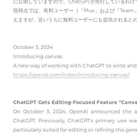
に公開していますので、ChatGPTが先行しているわ
現時点では、有料ユーザー（「Plus」および「Team」
えますが、近いうちに無料ユーザーにも提供されると
October 3, 2024
Introducing canvas
A new way of working with ChatGPT to write an
https://openai.com/index/introducing-canvas/
ChatGPT Gets Editing-Focused Feature "Canv
On October 3, 2024, OpenAI announced the add
ChatGPT. Previously, ChatGPT's primary use w
particularly suited for editing or refining the ge