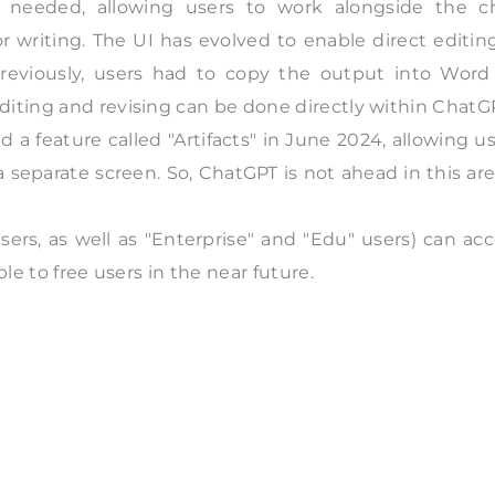
needed, allowing users to work alongside the ch
or writing. The UI has evolved to enable direct editin
Previously, users had to copy the output into Word 
diting and revising can be done directly within ChatG
 a feature called "Artifacts" in June 2024, allowing u
a separate screen. So, ChatGPT is not ahead in this a
sers, as well as "Enterprise" and "Edu" users) can ac
le to free users in the near future.