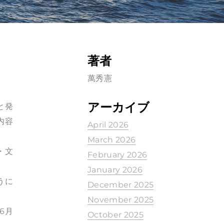
著者
萬秀憲
アーカイブ
と発
内容
April 2026
March 2026
・文
February 2026
January 2026
うに
December 2025
November 2025
6月
October 2025