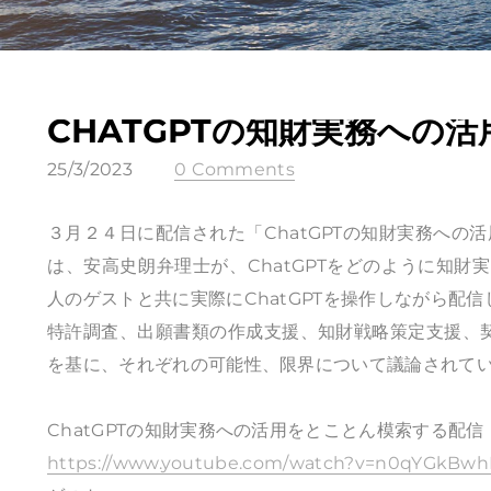
CHATGPTの知財実務への活
25/3/2023
0 Comments
３月２４日に配信された「ChatGPTの知財実務へ
は、安高史朗弁理士が、ChatGPTをどのように知
人のゲストと共に実際にChatGPTを操作しながら配信
特許調査、出願書類の作成支援、知財戦略策定支援、契
を基に、それぞれの可能性、限界について議論されて
ChatGPTの知財実務への活用をとことん模索する配
https://www.youtube.com/watch?v=n0qYGkBwh