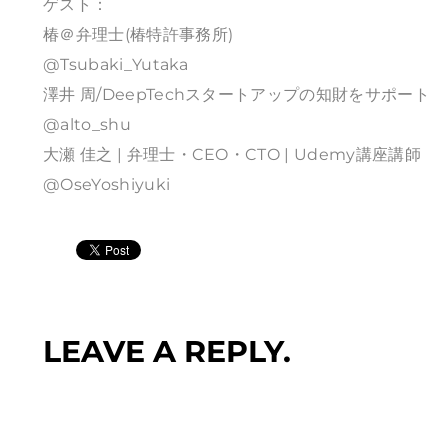
ゲスト：
椿＠弁理士(椿特許事務所)
@Tsubaki_Yutaka
澤井 周/DeepTechスタートアップの知財をサポート
@alto_shu
大瀬 佳之 | 弁理士・CEO・CTO | Udemy講座講師
@OseYoshiyuki
LEAVE A REPLY.