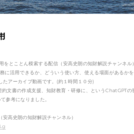
用
の活用をとことん模索する配信（安高史朗の知財解説チャンネル
財実務に活用できるか、どういう使い方、使える場面があるかを
したアーカイブ動画です。(約１時間１０分)
約文書の作成支援、知財教育・研修に、というChatGPTの
いて参考になりました。
信（安高史朗の知財解説チャンネル）
Lg