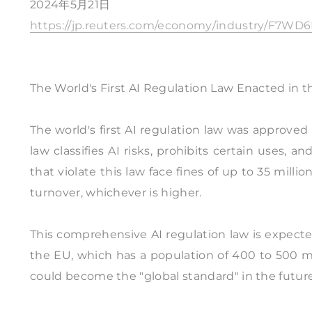
2024年5月21日
https://jp.reuters.com/economy/industry/F7
The World's First AI Regulation Law Enacted in t
The world's first AI regulation law was approv
law classifies AI risks, prohibits certain uses,
that violate this law face fines of up to 35 milli
turnover, whichever is higher.
This comprehensive AI regulation law is expecte
the EU, which has a population of 400 to 500 mil
could become the "global standard" in the future