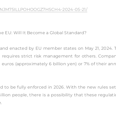
WD6NJM75ILLPOHOOGZ7HSCH4-2024-05-21/
he EU: Will It Become a Global Standard?
ed and enacted by EU member states on May 21, 2024. 
 and requires strict risk management for others. Compa
on euros (approximately 6 billion yen) or 7% of their an
d to be fully enforced in 2026. With the new rules se
lion people, there is a possibility that these regulat
.