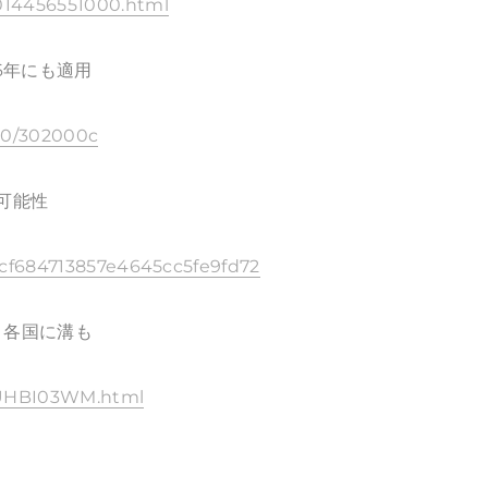
0014456551000.html
6年にも適用
030/302000c
可能性
9ecf684713857e4645cc5fe9fd72
、各国に溝も
5PUHBI03WM.html