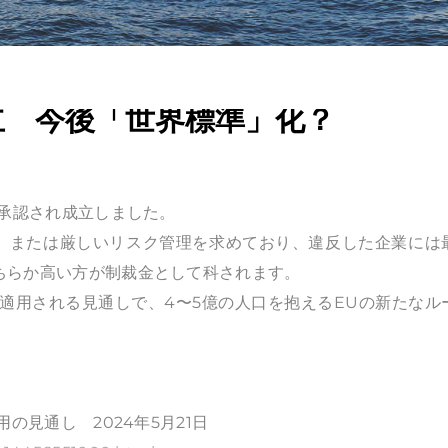
立 今後「世界標準」化？
より承認され成立しました。
止、または厳しいリスク管理を求めており、違反した企業には
どちらか高い方が制裁金として科されます。
に適用される見通しで、4〜5億の人口を抱えるEUの新たなル
用の見通し 2024年5月21日