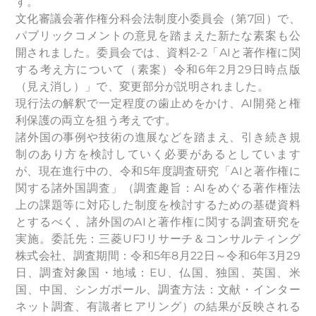
す。
文化審議会著作権分科会法制度小委員会（第7回）で、
パブリックコメントの意見を踏まえた新たな素案も公
開されました。委員会では、資料2-2「AIと著作権に関
する考え方について（素案）令和6年2月29日時点版
（見え消し）」で、変更部分が説明されました。
現行法の解釈で一定程度の歯止めをかけ、AI開発と権
利保護の両立を狙う考えです。
諸外国の事例や技術の進展などを踏まえ、引き続き規
制のあり方を検討していく必要があるとしています
が、現在進行中の、令和5年度調査研究「AIと著作権に
関する諸外国調査」（調査趣旨：AIをめぐる著作権法
上の課題等に対応した制度を検討するための基礎資料
とするべく、諸外国のAIと著作権に関する調査研究を
実施。委託先：三菱UFJリサーチ＆コンサルティング
株式会社、調査期間：令和5年8月22日～令和6年3月29
日、調査対象国・地域：EU、仏国、独国、英国、米
国、中国、シンガポール、調査方法：文献・インター
ネット調査、有識者ヒアリング）の結果が反映される