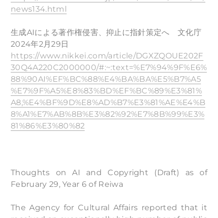
news134.html
生成AIによる著作権侵害、抑止に指針策定へ 文化庁
2024年2月29日
https://www.nikkei.com/article/DGXZQOUE202F
30Q4A220C2000000/#:~:text=%E7%94%9F%E6%
88%90AI%EF%BC%88%E4%BA%BA%E5%B7%A5
%E7%9F%A5%E8%83%BD%EF%BC%89%E3%81%
A8,%E4%BF%9D%E8%AD%B7%E3%81%AE%E4%B
8%A1%E7%AB%8B%E3%82%92%E7%8B%99%E3%
81%86%E3%80%82
Thoughts on AI and Copyright (Draft) as of
February 29, Year 6 of Reiwa
The Agency for Cultural Affairs reported that it