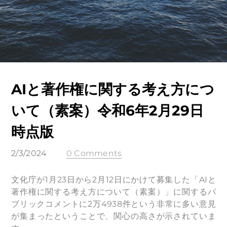
AIと著作権に関する考え方につ
いて（素案）令和6年2月29日
時点版
2/3/2024
0 Comments
文化庁が1月23日から2月12日にかけて募集した「AIと
著作権に関する考え方について（素案）」に関するパ
ブリックコメントに2万4938件という非常に多い意見
が集まったということで、関心の高さが示されていま