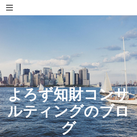
HOME
SERVICES
ABOUT
CONTACT
BLOG
知財活動のROICへの貢献
生成AIを活用した知財戦略の策定方法
生成AIとの「壁打ち」で、新たな発明を創出する方法
​よろず知財コンサ
ルティングのブロ
グ