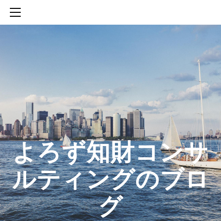
HOME
SERVICES
ABOUT
CONTACT
BLOG
知財活動のROICへの貢献
生成AIを活用した知財戦略の策定方法
生成AIとの「壁打ち」で、新たな発明を創出する方法
​よろず知財コンサ
ルティングのブロ
グ