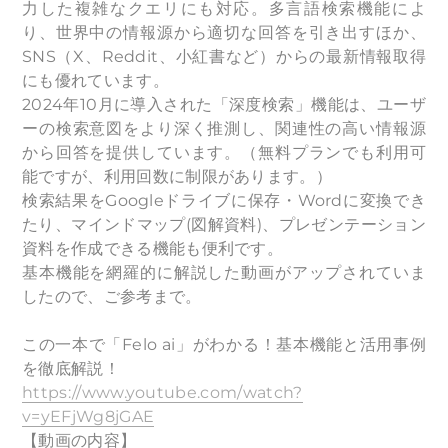
力した複雑なクエリにも対応。多言語検索機能によ
り、世界中の情報源から適切な回答を引き出すほか、
SNS（X、Reddit、小紅書など）からの最新情報取得
にも優れています。
2024年10月に導入された「深度検索」機能は、ユーザ
ーの検索意図をより深く推測し、関連性の高い情報源
から回答を提供しています。（無料プランでも利用可
能ですが、利用回数に制限があります。）
検索結果をGoogleドライブに保存・Wordに変換でき
たり、マインドマップ(図解資料)、プレゼンテーション
資料を作成できる機能も便利です。
基本機能を網羅的に解説した動画がアップされていま
したので、ご参考まで。
この一本で「Felo ai」がわかる！基本機能と活用事例
を徹底解説！
https://www.youtube.com/watch?
v=yEFjWg8jGAE
【動画の内容】