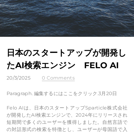
日本のスタートアップが開発し
たAI検索エンジン FELO AI
20/3/2025
0 Comments
Paragraph. 編集するにはここをクリック.3月20日
Felo AIは、日本のスタートアップSparticle株式会社
が開発したAI検索エンジンで、2024年にリリースされ
短期間で多くのユーザーを獲得しました。自然言語で
の対話形式の検索を特徴とし、ユーザーが母国語で入