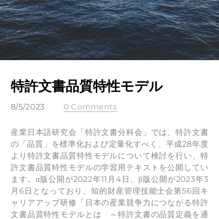
特許文書品質特性モデル
8/5/2023
0 Comments
産業日本語研究会「特許文書分科会」では、特許文書
の「品質」を標準化および定量化すべく、平成28年度
より特許文書品質特性モデルについて検討を行い、特
許文書品質特性モデルの学習用テキストを公開してい
ます。α版公開が2022年11月4日、β版公開が2023年3
月6日となっており、知的財産管理技能士会第56回キ
ャリアアップ研修「日本の産業競争力につながる特許
文書品質特性モデルとは ～特許文書の品質定義を通