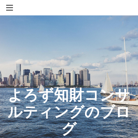
HOME
SERVICES
ABOUT
CONTACT
BLOG
知財活動のROICへの貢献
生成AIを活用した知財戦略の策定方法
生成AIとの「壁打ち」で、新たな発明を創出する方法
​よろず知財コンサ
ルティングのブロ
グ