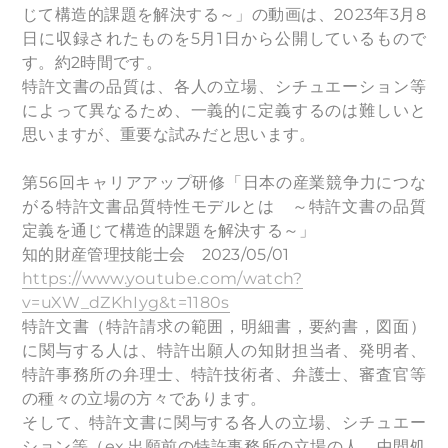
じて構造的課題を解決する～」の動画は、2023年3月8
日に収録されたものを5月1日から公開しているもので
す。約2時間です。
特許文書の品質は、各人の立場、シチュエーション等
によって異なるため、一義的に定義するのは難しいと
思いますが、重要な試みだと思います。
第56回キャリアアップ研修「日本の産業競争力につな
がる特許文書品質特性モデルとは ～特許文書の品質
定義を通じて構造的課題を解決する～」
知的財産管理技能士会 2023/05/01
https://www.youtube.com/watch?
v=uXW_dZKhIyg&t=1180s
特許文書（特許請求の範囲，明細書，要約書，図面）
に関与する人は、特許出願人の知財担当者、発明者、
特許事務所の弁理士、特許技術者、弁護士、審査官等
の種々の立場の方々であります。
そして、特許文書に関与する各人の立場、シチュエー
ション等（ex.出願前の特許事務所の立場の人、中間処