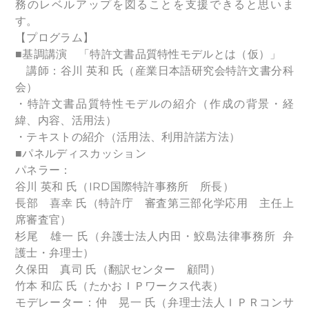
務のレベルアップを図ることを支援できると思いま
す。
【プログラム】
■基調講演 「特許文書品質特性モデルとは（仮）」
講師：谷川 英和 氏（産業日本語研究会特許文書分科
会）
・特許文書品質特性モデルの紹介（作成の背景・経
緯、内容、活用法）
・テキストの紹介（活用法、利用許諾方法）
■パネルディスカッション
パネラー：
谷川 英和 氏（IRD国際特許事務所 所長）
長部 喜幸 氏（特許庁 審査第三部化学応用 主任上
席審査官）
杉尾 雄一 氏（弁護士法人内田・鮫島法律事務所 弁
護士・弁理士）
久保田 真司 氏（翻訳センター 顧問）
竹本 和広 氏（たかおＩＰワークス代表）
モデレーター：仲 晃一 氏（弁理士法人ＩＰＲコンサ