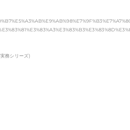
8%AD%B7%E5%A3%AB%E9%AB%98%E7%9F%B3%E7%A7%8
%E3%83%81%E3%83%A3%E3%83%B3%E3%83%8D%E3%
産実務シリーズ)