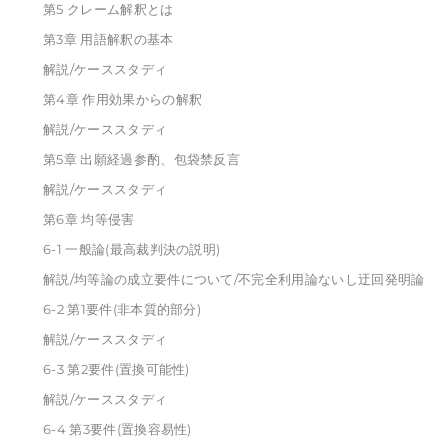
第5 クレーム解釈とは
第3章 用語解釈の基本
解説/ケーススタディ
第4章 作用効果からの解釈
解説/ケーススタディ
第5章 出願経過参酌、包袋禁反言
解説/ケーススタディ
第6章 均等侵害
6-1 一般論(最高裁判決の説明)
解説/均等論の成立要件について/不完全利用論ないし迂回発明論
6-2 第1要件(非本質的部分)
解説/ケーススタディ
6-3 第2要件(置換可能性)
解説/ケーススタディ
6-4 第3要件(置換容易性)