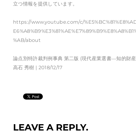
立つ情報を提供しています。
https://www.youtube.com/c/%E5%BC%81%E
E6%A8%B9%E3%81%AE%E7%89%B9%E8%A8%B1
%AB/about
論点別特許裁判例事典 第二版 (現代産業選書―知的財
高石 秀樹 | 2018/12/17
LEAVE A REPLY.