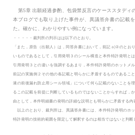
第5章 出願経過参酌、包袋禁反言のケーススタディの
本ブログでも取り上げた事件が、異議答弁書の記載
た。確かに、わかりやすい例になっています。
・・・・・裁判所の判示はは以下のとおり。
「また，原告（出願人）は，同答弁書において，前記 a)②のと
いものであるとして，引用発明３のシール構造と本件特許発明と
引用発明３との違いを強調するあまり，本件特許発明のホットメ
前記の実施例２その他の各記載と明らかに矛盾するものであるこ
液の前後漏れ防止用シール領域」について何ら記載のないことを
るこの記載を前提に判断しているものではないことからすれば，
由として，本件明細書の発明の詳細な説明とも明らかに矛盾する内
以上のとおり、裁判所は、異議答弁書には、本件特許発明のホッ
特許発明の技術的範囲を限定して解釈するのは相当ではないと判断