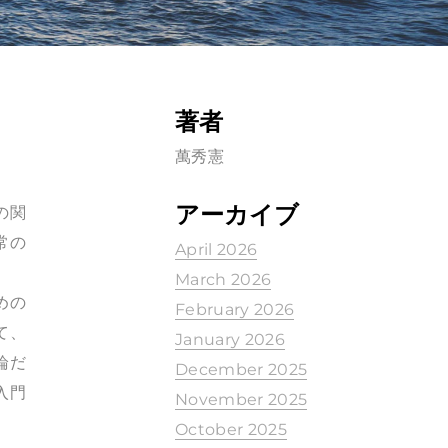
著者
萬秀憲
アーカイブ
の関
常の
April 2026
March 2026
めの
February 2026
て、
January 2026
論だ
December 2025
入門
November 2025
October 2025