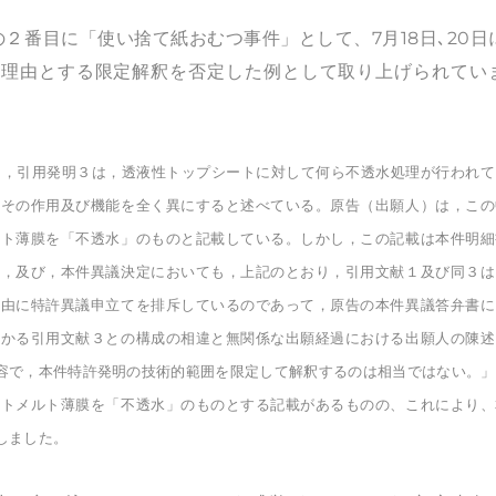
２番目に「使い捨て紙おむつ事件」として、7月18日､20日
を理由とする限定解釈を否定した例として取り上げられてい
おり，引用発明３は，透液性トップシートに対して何ら不透水処理が行われて
はその作用及び機能を全く異にすると述べている。原告（出願人）は，この
ルト薄膜を「不透水」のものと記載している。しかし，この記載は本件明細
と，及び，本件異議決定においても，上記のとおり，引用文献１及び同３は
理由に特許異議申立てを排斥しているのであって，原告の本件異議答弁書に
かかる引用文献３との構成の相違と無関係な出願経過における出願人の陳述
容で，本件特許発明の技術的範囲を限定して解釈するのは相当ではない。」
トメルト薄膜を「不透水」のものとする記載があるものの、これにより、
しました。