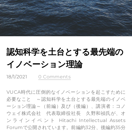
認知科学を土台とする最先端の
イノベーション理論
18/1/2021
0 Comments
VUCA時代に圧倒的なイノベーションを起こすために
必要なこと ～認知科学を土台とする最先端のイノベ
ーション理論～（前編）及び（後編）、講演者：コノ
ウェイ株式会社 代表取締役社長 久野和禎氏が、オ
ンラインイベント Hitachi Intellectual Assets
Forumで公開されています。前編約32分、後編約35分