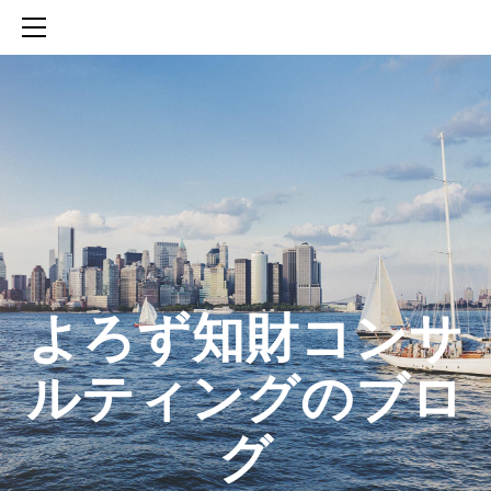
HOME
SERVICES
ABOUT
CONTACT
BLOG
知財活動のROICへの貢献
生成AIを活用した知財戦略の策定方法
生成AIとの「壁打ち」で、新たな発明を創出する方法
​よろず知財コンサ
ルティングのブロ
グ