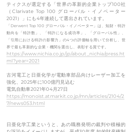
ティクスが選定する「世界の革新的企業トップ100社
（Clarivate Top 100 グローバル・イノベーター
2021）」にも4年連続して選出されています。
「Derwent Top 100 グローバル・イノベーター」は、知財・特許
動向を「特許数」、「特許になる成功率」、「グローバル性」、
「引用における特許の影響力」の4つの評価軸を用いて分析し、世
界で最も革新的な企業・機関を選出し、表彰する賞です。
https://www.nichia.co.jp/jp/about_nichia/press.ht
ml?year=2021
古河電工と日亜化学が電動車部品向けレーザー加工を
強化、2025年に100億円見込む
電気自動車2021年04月27日
https://monoist.atmarkit.co.jp/mn/articles/2104/2
7/news053.html
日亜化学工業というと、あの職務発明の裁判や積極的
な訴訟をイメージしますが、平成30年度 知的財産権制