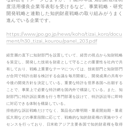
度活用優良企業等表彰を受けるなど、事業戦略・研究
開発戦略と連動した知的財産戦略の取り組みがうまく
進んでいる企業です。
https://www.jpo.go.jp/news/koho/tizai_koro/docu
ment/h30_tizai_kourou/panel_203.pdf
経営層の直下に知財部門を設置していて、経営の視点から知財戦略
を策定し、開発した技術を財産として守ることの重要性を社内で共
有しており、戦略上重要なテーマについては、技術部門と知財部門
が合同で特許出願を検討する会議を毎月開催し、開発成果の共有や
今後の開発方針を決定している。重要な特許を世界各国へ出願する
ことで、事業上で必要な特許網を国内外で構築している。また、知
財部門に特許訴訟業務を行う専門部署を設けて、特許訴訟等に即時
に対応できる体制を構築している。
排他的な訴訟戦略だけでなく、製品化の黎明期・量産開始期・量産
拡大期などの事業段階に応じて、戦略的な知的財産権の実施やライ
センスを行っており、日米欧アジア主要各国で知的財産権を取得