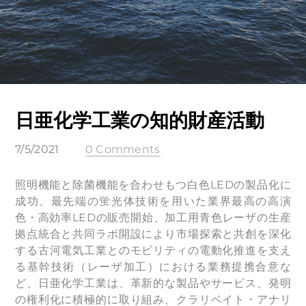
日亜化学工業の知的財産活動
7/5/2021
0 Comments
照明機能と除菌機能を合わせもつ白色LEDの製品化に
成功、最先端の蛍光体技術を用いた業界最高の高演
色・高効率LEDの販売開始、加工用青色レーザの生産
拠点統合と共同ラボ開設により市場探索と共創を深化
する古河電気工業とのモビリティの電動化推進を支え
る基幹技術（レーザ加工）における業務提携合意な
ど、日亜化学工業は、革新的な製品やサービス、発明
の権利化に積極的に取り組み、クラリベイト・アナリ