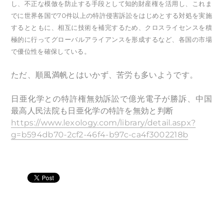
し、不正な模倣を防止する手段として知的財産権を活用し、これま
でに世界各国で70件以上の特許侵害訴訟をはじめとする対処を実施
するとともに、相互に技術を補完するため、クロスライセンスを積
極的に行ってグローバルアライアンスを形成するなど、各国の市場
で優位性を確保している。
ただ、順風満帆とはいかず、苦労も多いようです。
⽇亜化学との特許権無効訴訟で億光電⼦が勝訴、中国
最⾼⼈⺠法院も⽇亜化学の特許を無効と判断
https://www.lexology.com/library/detail.aspx?
g=b594db70-2cf2-46f4-b97c-ca4f3002218b