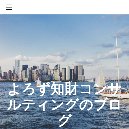
HOME
SERVICES
ABOUT
CONTACT
BLOG
知財活動のROICへの貢献
生成AIを活用した知財戦略の策定方法
生成AIとの「壁打ち」で、新たな発明を創出する方法
​よろず知財コンサ
ルティングのブロ
グ