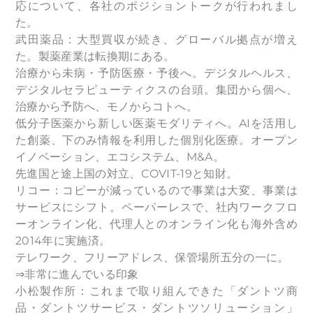
応について、各社のポジショントークが行われまし
た。
武田薬品：大型買収が続き、グローバル拠点が増え
た。製薬産業は転換期にある。
治療から未病・予防医療・予後へ。デジタルヘルス、
デジタルセラピューティクスの台頭。集団から個へ、
治療から予防へ、モノからコトへ。
低分子医薬から新しい医薬モダリティへ。AIを活用し
た創薬、下のみ情報を利用した個別化医療。オープン
イノベーション、エコシステム、M&A。
先進国と途上国の対立、COVIT-19と知財。
リコー：コピーが減っているので事業は大変、事業は
サービスにシフト。ペーパーレスで、社内ワークフロ
ーオンライン化、代理人とのオンライン化も海外含め
2014年に実施済。
テレワーク、フリーアドレス、保管場所五分の一に。
⇒非常に進んでいる印象
小松製作所：これまで取り組んできた「ダントツ商
品・ダントツサービス・ダントツソリューション」