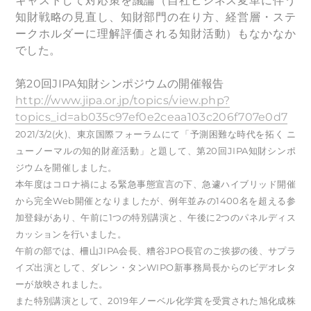
キャストして対応策を議論（自社ビジネス変革に伴う
知財戦略の見直し、知財部門の在り方、経営層・ステ
ークホルダーに理解評価される知財活動）もなかなか
でした。
​第20回JIPA知財シンポジウムの開催報告
http://www.jipa.or.jp/topics/view.php?
topics_id=ab035c97ef0e2ceaa103c206f707e0d7
2021/3/2(火)、東京国際フォーラムにて「予測困難な時代を拓く ニ
ューノーマルの知的財産活動」と題して、第20回JIPA知財シンポ
ジウムを開催しました。
本年度はコロナ禍による緊急事態宣言の下、急遽ハイブリッド開催
から完全Web開催となりましたが、例年並みの1400名を超える参
加登録があり、午前に1つの特別講演と、午後に2つのパネルディス
カッションを行いました。
午前の部では、柵山JIPA会長、糟谷JPO長官のご挨拶の後、サプラ
イズ出演として、ダレン・タンWIPO新事務局長からのビデオレタ
ーが放映されました。
また特別講演として、2019年ノーベル化学賞を受賞された旭化成株