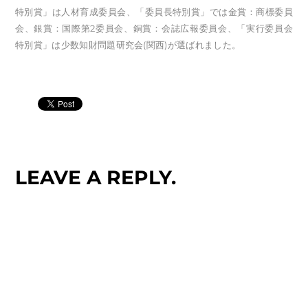
特別賞」は人材育成委員会、「委員長特別賞」では金賞：商標委員
会、銀賞：国際第2委員会、銅賞：会誌広報委員会、「実行委員会
特別賞」は少数知財問題研究会(関西)が選ばれました。
LEAVE A REPLY.