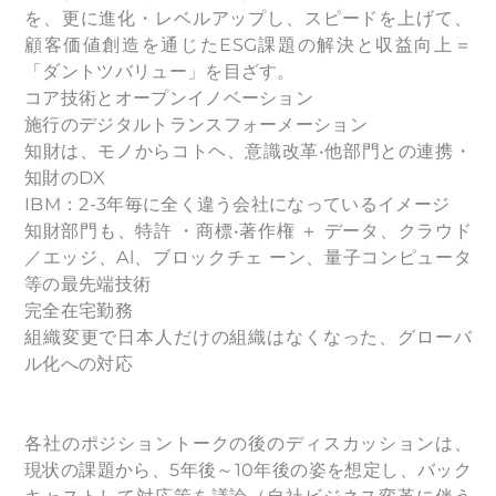
を、更に進化・レベルアップし、スピードを上げて、
顧客価値創造を通じたESG課題の解決と収益向上＝
「ダントツバリュー」を目ざす。
コア技術とオープンイノベーション
施行のデジタルトランスフォーメーション
知財は、モノからコトヘ、意識改革•他部門との連携・
知財のDX
IBM：2-3年毎に全く違う会社になっているイメージ
知財部門も、特許 ・商標•著作権 ＋ データ、クラウド
／エッジ、Al、ブロックチェ ーン、量子コンピュータ
等の最先端技術
完全在宅勤務
組織変更で日本人だけの組織はなくなった、グローバ
ル化への対応
各社のポジショントークの後のディスカッションは、
現状の課題から、5年後～10年後の姿を想定し、バック