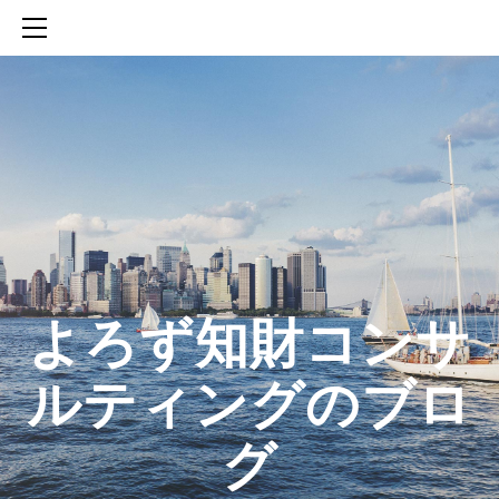
HOME
SERVICES
ABOUT
CONTACT
BLOG
知財活動のROICへの貢献
生成AIを活用した知財戦略の策定方法
生成AIとの「壁打ち」で、新たな発明を創出する方法
​よろず知財コンサ
ルティングのブロ
グ