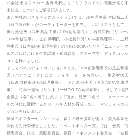
式会社 名誉フェロー 吉野 彰氏より「リチウムイオン電池が拓く未
来社会」についてご講演頂きました。
また午後のパネルディスカッションIでは、JIPA理事長 戸田裕二氏
（日立製作所）がコーディネーターを担当し、パネリストとして、
奥村浩也氏（武田薬品工業/ JIPA副理事長）、石島尚氏（リコー/
JIPA常務理事）、山口博明氏（小松製作所/ JIPA常務理事）、上野
剛史氏（日本IBM/ 元理事長）の4名に参加いただき「ニューノーマ
ルの時代における企業課題・知財課題」のテーマで、ディスカッシ
ョンを行いました。
そしてパネルディスカッションIIでは、JIPA前副理事長の足立和泰
氏（パナソニック）にコーディネーターをお願いし、別宮智徳氏
（日産自動車/JIPA副理事長）、下川原郁子氏（東芝/JIPA常務理
事）、竹本一志氏（サントリーHD/JIPA元理事長）、そして上記3
企業より各2名の若手に集まって頂き、総勢10名で「ニューノーマ
ルの時代に活躍するグローバル人材の育成」のテーマでディスカッ
ションを行いました。
恒例のポスターセッションは、多くの動画参加があり、委員募集を
兼ねて先行開催としました。「ベストポスター賞」では、金賞：商
標委員会、銀賞：意匠委員会、銅賞：マネジメント委員会、「会長