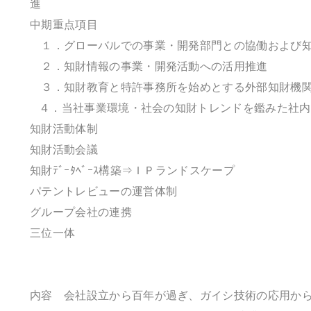
進
中期重点項目
１．グローバルでの事業・開発部門との協働および知
２．知財情報の事業・開発活動への活用推進
３．知財教育と特許事務所を始めとする外部知財機
４．当社事業環境・社会の知財トレンドを鑑みた社内
知財活動体制
知財活動会議
知財ﾃﾞｰﾀﾍﾞｰｽ構築⇒ＩＰランドスケープ
パテントレビューの運営体制
グループ会社の連携
三位一体
内容 会社設立から百年が過ぎ、ガイシ技術の応用か