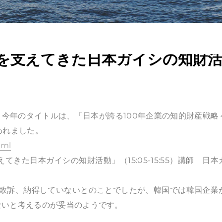
を支えてきた日本ガイシの知財
今年のタイトルは、「日本が誇る100年企業の知的財産戦略
われました。
tml
きた日本ガイシの知財活動」（15:05-15:55）講師 日本
法院で敗訴、納得していないとのことでしたが、韓国では韓国企業
ないと考えるのが妥当のようです。