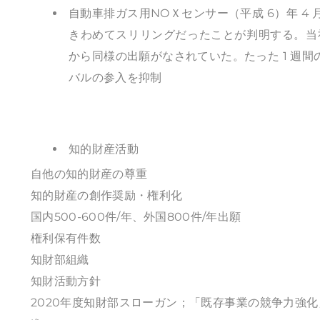
自動車排ガス用NOＸセンサー（平成 6）年 4
きわめてスリリングだったことが判明する。当社
から同様の出願がなされていた。たった 1 週間
バルの参入を抑制
知的財産活動
自他の知的財産の尊重
知的財産の創作奨励・権利化
国内500-600件/年、外国800件/年出願
権利保有件数
知財部組織
知財活動方針
2020年度知財部スローガン；「既存事業の競争力強