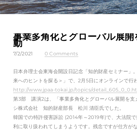
事業多角化とグローバル展開
動
7/2/2021
0 Comments
日本弁理士会東海会開設日記念「知的財産セミナー」。
来へのヒントを探る＞」で、2月5日にオンラインで行
http://www.jpaa-tokai.jp/topics/detail_605_0_0.h
第3部 講演2は、「事業多角化とグローバル展開を支えて
シ株式会社 知的財産部長 松川 清臣氏でした。
韓国での特許侵害訴訟 (2014年～2019年)で、大
利に取り扱われてしまうようです。残念ですが仕方が