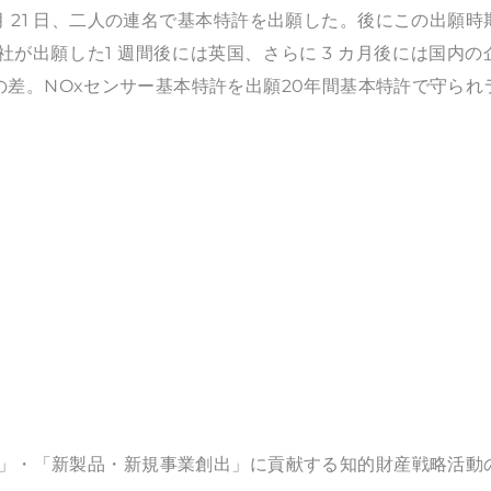
 月 21 日、二人の連名で基本特許を出願した。後にこの出願時
が出願した1 週間後には英国、さらに 3 カ月後には国内の
の差。NOxセンサー基本特許を出願20年間基本特許で守られ
化」・「新製品・新規事業創出」に貢献する知的財産戦略活動