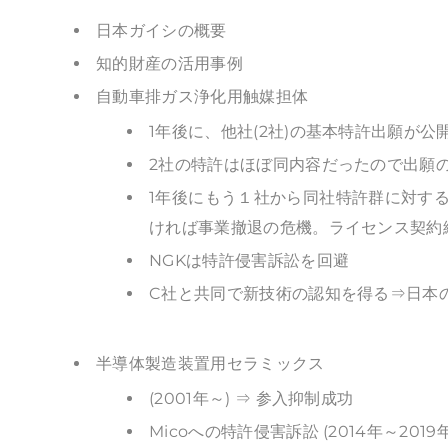
日本ガイシの概要
知的財産の活用事例
自動車排ガス浄化用触媒担体
1年後に、他社(2社)の基本特許出願が公開
2社の特許はほぼ同内容だったので出願
1年後にもう１社から同社特許群に対する
ければ事業撤退の危機。ライセンス契約
NGKは特許侵害訴訟を回避
C社と共同で新技術の認知を得る⇒日本の
半導体製造装置用セラミックス
(2001年～) ⇒ 参入抑制成功
Micoへの特許侵害訴訟 (2014年～201