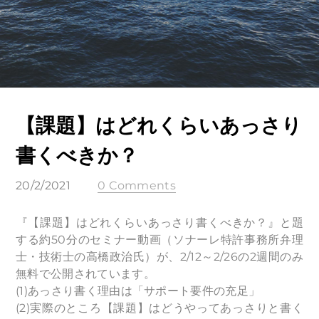
【課題】はどれくらいあっさり
書くべきか？
20/2/2021
0 Comments
​『【課題】はどれくらいあっさり書くべきか？』と題
する約50分のセミナー動画（ソナーレ特許事務所弁理
士・技術士の高橋政治氏）が、2/12～2/26の2週間のみ
無料で公開されています。
(1)あっさり書く理由は「サポート要件の充足」
(2)実際のところ【課題】はどうやってあっさりと書く