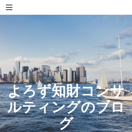
HOME
SERVICES
ABOUT
CONTACT
BLOG
知財活動のROICへの貢献
生成AIを活用した知財戦略の策定方法
生成AIとの「壁打ち」で、新たな発明を創出する方法
​よろず知財コンサ
ルティングのブロ
グ