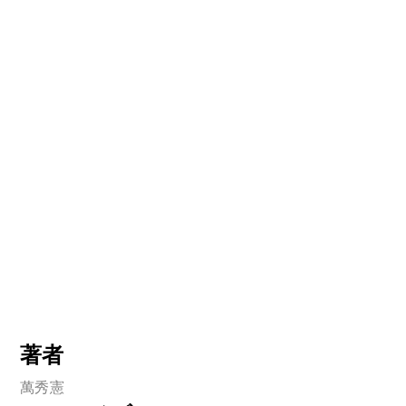
著者
萬秀憲