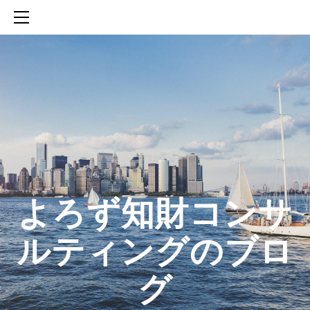
HOME
SERVICES
ABOUT
CONTACT
BLOG
知財活動のROICへの貢献
生成AIを活用した知財戦略の策定方法
生成AIとの「壁打ち」で、新たな発明を創出する方法
​よろず知財コンサ
ルティングのブロ
グ