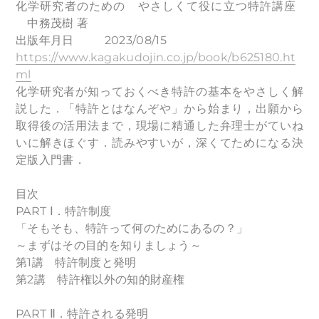
化学研究者のための やさしくて役に立つ特許講座
中務茂樹 著
出版年月日 2023/08/15
https://www.kagakudojin.co.jp/book/b625180.ht
ml
化学研究者が知っておくべき特許の基本をやさしく解
説した．「特許とはなんぞや」から始まり，出願から
取得後の活用法まで，現場に精通した弁理士がていね
いに解きほぐす．読みやすいが，深くてためになる決
定版入門書．
目次
PART Ⅰ．特許制度
「そもそも、特許って何のためにあるの？」
～まずはその目的を知りましょう～
第1講 特許制度と発明
第2講 特許権以外の知的財産権
PART Ⅱ．特許される発明