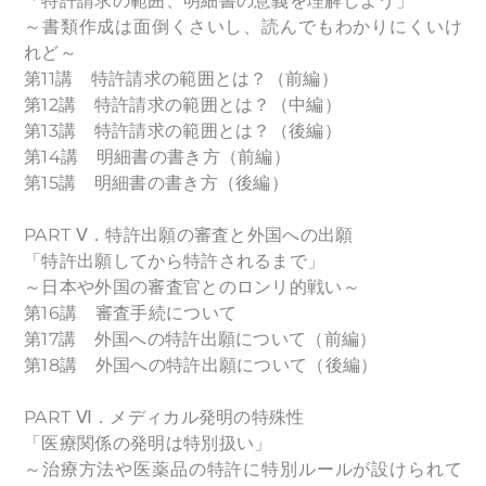
「特許請求の範囲、明細書の意義を理解しよう」
～書類作成は面倒くさいし、読んでもわかりにくいけ
れど～
第11講 特許請求の範囲とは？（前編）
第12講 特許請求の範囲とは？（中編）
第13講 特許請求の範囲とは？（後編）
第14講 明細書の書き方（前編）
第15講 明細書の書き方（後編）
PART Ⅴ．特許出願の審査と外国への出願
「特許出願してから特許されるまで」
～日本や外国の審査官とのロンリ的戦い～
第16講 審査手続について
第17講 外国への特許出願について（前編）
第18講 外国への特許出願について（後編）
PART Ⅵ．メディカル発明の特殊性
「医療関係の発明は特別扱い」
～治療方法や医薬品の特許に特別ルールが設けられて