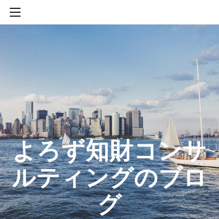
HOME
SERVICES
ABOUT
CONTACT
BLOG
知財活動のROICへの貢献
生成AIを活用した知財戦略の策定方法
生成AIとの「壁打ち」で、新たな発明を創出する方法
​よろず知財コンサ
ルティングのブロ
グ