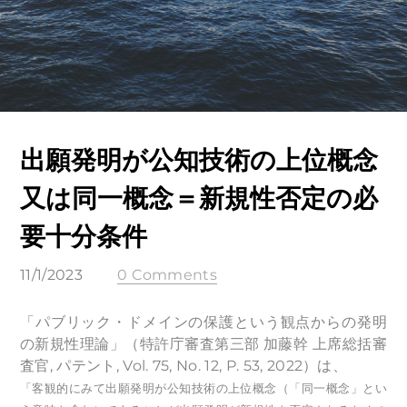
出願発明が公知技術の上位概念
又は同一概念＝新規性否定の必
要十分条件
11/1/2023
0 Comments
「パブリック・ドメインの保護という観点からの発明
の新規性理論」（特許庁審査第三部 加藤幹 上席総括審
査官, パテント, Vol. 75, No. 12, P. 53, 2022）は、
「客観的にみて出願発明が公知技術の上位概念（「同一概念」とい