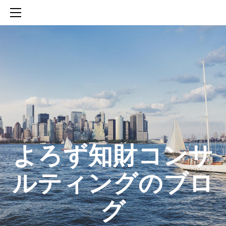
HOME
SERVICES
ABOUT
CONTACT
BLOG
知財活動のROICへの貢献
生成AIを活用した知財戦略の策定方法
生成AIとの「壁打ち」で、新たな発明を創出する方法
​よろず知財コンサ
ルティングのブロ
グ