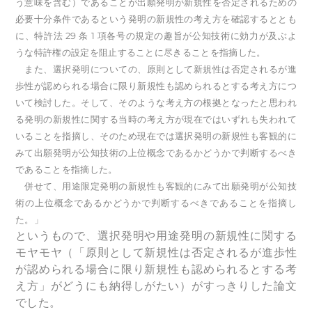
う意味を含む）であることが出願発明が新規性を否定されるための
必要十分条件であるという発明の新規性の考え方を確認するととも
に、特許法 29 条 1 項各号の規定の趣旨が公知技術に効力が及ぶよ
うな特許権の設定を阻止することに尽きることを指摘した。
また、選択発明についての、原則として新規性は否定されるが進
歩性が認められる場合に限り新規性も認められるとする考え方につ
いて検討した。そして、そのような考え方の根拠となったと思われ
る発明の新規性に関する当時の考え方が現在ではいずれも失われて
いることを指摘し、そのため現在では選択発明の新規性も客観的に
みて出願発明が公知技術の上位概念であるかどうかで判断するべき
であることを指摘した。
併せて、用途限定発明の新規性も客観的にみて出願発明が公知技
術の上位概念であるかどうかで判断するべきであることを指摘し
た。」
というもので、
選択発明や用途発明の新規性に関する
モヤモヤ（
「
原則として新規性は否定されるが進歩性
が認められる場合に限り新規性も認められるとする考
え方」がどうにも納得しがたい）
がすっきりした論文
でした。