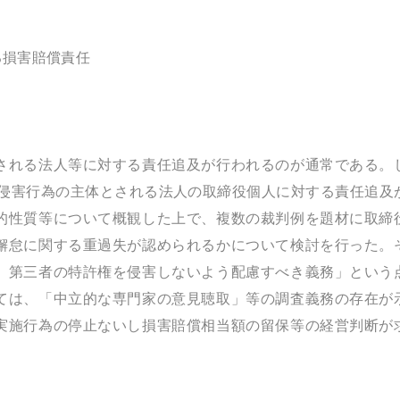
る損害賠償責任
される法人等に対する責任追及が行われるのが通常である。
づき、侵害行為の主体とされる法人の取締役個人に対する責任追及
的性質等について概観した上で、複数の裁判例を題材に取締
懈怠に関する重過失が認められるかについて検討を行った。
、第三者の特許権を侵害しないよう配慮すべき義務」という
ては、「中立的な専門家の意見聴取」等の調査義務の存在が
実施行為の停止ないし損害賠償相当額の留保等の経営判断が