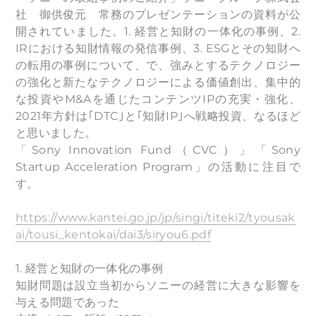
社 御供俊元 常務のプレゼンテーションの資料が公
開されていました。1. 経営と知財の一体化の事例、2.
IRにおける知財情報の発信事例、3. ESGとその知財へ
の転用の事例について、で、強みとするテクノロジー
の強化と新たなテクノロジーによる価値創出、集中的
な投資やM&Aを通じたコンテンツIPの充実・強化、
2021年方針は｢DTC｣と｢知財IP｣へ戦略投資、なるほど
と思いました。
「Sony Innovation Fund（CVC）」「Sony
Startup Acceleration Program」の活動に注目で
す。
https://www.kantei.go.jp/jp/singi/titeki2/tyousak
ai/tousi_kentokai/dai3/siryou6.pdf
1. 経営と知財の一体化の事例
知財問題は設立当初からソニーの経営に大きな影響を
与える問題であった