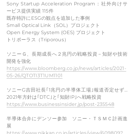
Sony Startup Acceleration Program：社外向けサ
ービス提供実績 115件
既存特許にESGの観点を追加した事例
Small Optical Link（SOL）プロジェクト
Open Energy System (OES) プロジェクト
トリポーラス（Triporous）
ソニーＧ、長期成長へ２兆円の戦略投資－知財や技術
開発を強化
https://www.bloomberg.co.jp/news/articles/2021-
05-26/QTOTI3T1UM1101
ソニーG吉田社長｢1兆円の半導体工場｣報道否定せず…
2021年方針は｢DTC｣と｢知財IP｣へ戦略投資
https://www.businessinsider.jp/post-235548
半導体合弁にデンソー参加 ソニー・ＴＳＭＣ計画進
展
https://www.nikkan.co.jp/articles/view/609809?