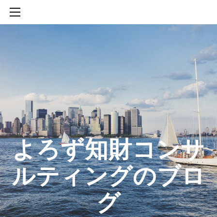
HOME
SERVICES
ABOUT
CONTACT
BLOG
知財活動のROICへの貢献
生成AIを活用した知財戦略の策定方法
生成AIとの「壁打ち」で、新たな発明を創出する方法
​よろず知財コンサ
ルティングのブロ
グ