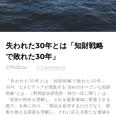
失われた30年とは「知財戦略
で敗れた30年」
27/11/2024
0 Comments
『失われた30年とは「知財戦略で敗れた30年」
IBM、エヌビディアが実践する“攻めのオープンな知財
戦略”とは』（野村総合研究所・林力一氏に聞く）は、
「技術の特性を理解し、それを顧客価値に変換できる
能力」を身に付け、「製品を提供するだけでなく、顧
客が抱える課題を理解し、それに応える新たな価値を