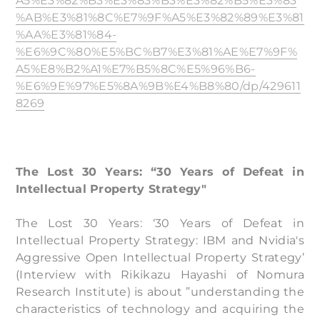
A5%E3%82%B3%E3%83%B3%E3%82%B5%E3%83
%AB%E3%81%8C%E7%9F%A5%E3%82%89%E3%81
%AA%E3%81%84-
%E6%9C%80%E5%BC%B7%E3%81%AE%E7%9F%
A5%E8%B2%A1%E7%B5%8C%E5%96%B6-
%E6%9E%97%E5%8A%9B%E4%B8%80/dp/429611
8269
The Lost 30 Years: “30 Years of Defeat in
Intellectual Property Strategy"
The Lost 30 Years: ‘30 Years of Defeat in
Intellectual Property Strategy: IBM and Nvidia's
Aggressive Open Intellectual Property Strategy’
(Interview with Rikikazu Hayashi of Nomura
Research Institute) is about ”understanding the
characteristics of technology and acquiring the