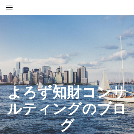
HOME
SERVICES
ABOUT
CONTACT
BLOG
知財活動のROICへの貢献
生成AIを活用した知財戦略の策定方法
生成AIとの「壁打ち」で、新たな発明を創出する方法
​よろず知財コンサ
ルティングのブロ
グ