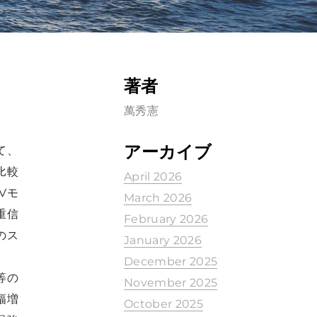
著者
萬秀憲
アーカイブ
て、
比較
April 2026
Vモ
March 2026
重信
February 2026
のス
January 2026
December 2025
等の
November 2025
幅増
October 2025