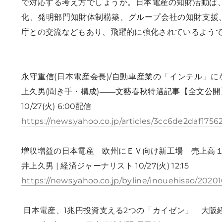
で対応する考え方でしょうか。
日本電産の知財活動は
化、発明部門知財体制構築、グループ会社の知財支援
庁との交流などもあり、飛躍的に強化されているよう
永守重信(日本電産会長)/自動車産業の「インテル」に
上久男(聞き手・構成)――文藝春秋特選記事【全文公開
10/27(火) 6:00配信
https://news.yahoo.co.jp/articles/3cc6de2daf1
増収増益の日本電産 欧州にＥＶ向け新工場 売上高
井上久男 | 経済ジャーナリスト 10/27(火) 12:15
https://news.yahoo.co.jp/byline/inouehisao/202
日本電産、1兆円投資支える2つの「カイゼン」 大阪経