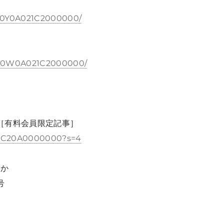
660Y0A021C2000000/
2600W0A021C2000000/
 更新) ［有料会員限定記事］
V21C20A0000000?s=4
いか
号