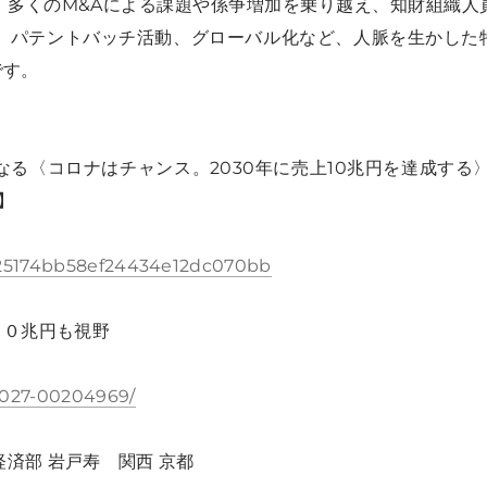
、
多くのM&Aによる課題や係争増加を乗り越え、知財組織人
、パテントバッチ活動、グローバル化など、人脈を生かした
です。
なる〈コロナはチャンス。2030年に売上10兆円を達成する〉
】
75625174bb58ef24434e12dc070bb
１０兆円も視野
01027-00204969/
済部 岩戸寿 関西 京都