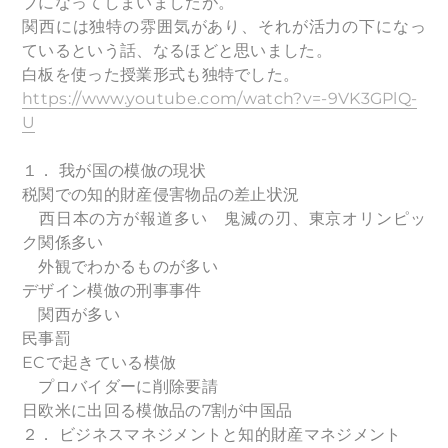
ブになってしまいましたが。
関西には独特の雰囲気があり、それが活力の下になっ
ているという話、なるほどと思いました。
白板を使った授業形式も独特でした。
https://www.youtube.com/watch?v=-9VK3GPlQ-
U
１．
我が国の模倣の現状
税関での知的財産侵害物品の差止状況
西日本の方が報道多い 鬼滅の刃、東京オリンピッ
ク関係多い
外観でわかるものが多い
デザイン模倣の刑事事件
関西が多い
民事罰
ECで起きている模倣
プロバイダーに削除要請
日欧米に出回る模倣品の7割が中国品
２．
ビジネスマネジメントと知的財産マネジメント