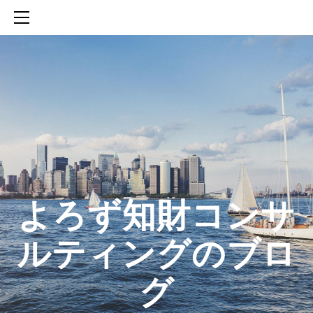
HOME
SERVICES
ABOUT
CONTACT
BLOG
知財活動のROICへの貢献
生成AIを活用した知財戦略の策定方法
生成AIとの「壁打ち」で、新たな発明を創出する方法
​よろず知財コンサ
ルティングのブロ
グ