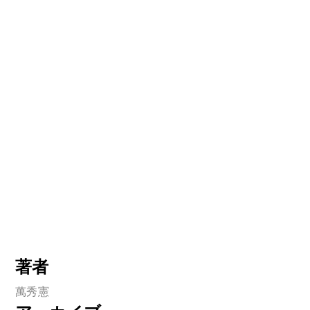
著者
萬秀憲