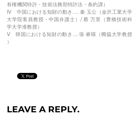
有権機関特許・技術法務部特許法・条約課）
Ⅳ 中国における知財の動き…… 秦 玉公（金沢工業大学
大学院客員教授・中国弁護士）/ 蔡 万里（豊橋技術科
学大学准教授）
Ⅴ 韓国における知財の動き……張 睿暎（獨協大学教授
）
LEAVE A REPLY.