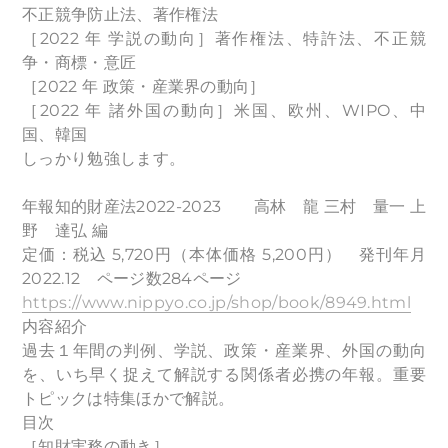
不正競争防止法、著作権法
［2022 年 学説の動向］著作権法、特許法、不正競
争・商標・意匠
［2022 年 政策・産業界の動向］
［2022 年 諸外国の動向］米国、欧州、WIPO、中
国、韓国
しっかり勉強します。
年報知的財産法2022-2023 高林 龍 三村 量一 上
野 達弘 編
定価：税込 5,720円（本体価格 5,200円） 発刊年月
2022.12 ページ数284ページ
https://www.nippyo.co.jp/shop/book/8949.html
内容紹介
過去１年間の判例、学説、政策・産業界、外国の動向
を、いち早く捉えて解説する関係者必携の年報。重要
トピックは特集ほかで解説。
目次
［知財実務の動き］