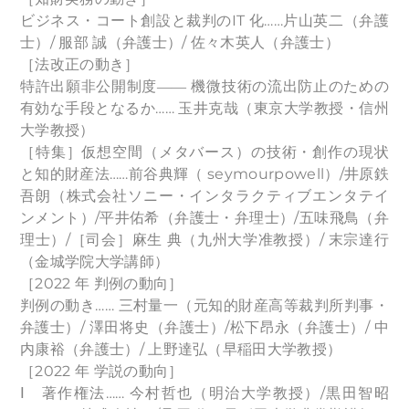
ビジネス・コート創設と裁判のIT 化……片山英二（弁護
士）/ 服部 誠（弁護士）/ 佐々木英人（弁護士）
［法改正の動き］
特許出願非公開制度―― 機微技術の流出防止のための
有効な手段となるか…… 玉井克哉（東京大学教授・信州
大学教授）
［特集］仮想空間（メタバース）の技術・創作の現状
と知的財産法……前谷典輝（ seymourpowell）/井原鉄
吾朗（株式会社ソニー・インタラクティブエンタテイ
ンメント）/平井佑希（弁護士・弁理士）/五味飛鳥（弁
理士）/［司会］麻生 典（九州大学准教授）/ 末宗達行
（金城学院大学講師）
［2022 年 判例の動向］
判例の動き…… 三村量一（元知的財産高等裁判所判事・
弁護士）/ 澤田将史（弁護士）/松下昂永（弁護士）/ 中
内康裕（弁護士）/ 上野達弘（早稲田大学教授）
［2022 年 学説の動向］
Ⅰ 著作権法…… 今村哲也（明治大学教授）/黒田智昭