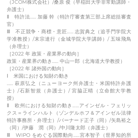
（JCOM株式会社）/桑原 俊（早稲田大学非常勤講師・
弁護士）
Ⅱ 特許法…… 加藤 幹（特許庁審査第三部上席総括審査
官）
Ⅲ 不正競争・商標・意匠…… 志賀典之（追手門学院大
学准教授）/末宗達行（金城学院大学講師）/ 五味飛鳥
（弁理士）
［2022 年 政策・産業界の動向］
政策・産業界の動き…… 中山一郎（北海道大学教授）
［2022 年 諸外国の動向］
Ⅰ 米国における知財の動き
…… 萩原弘之（ニューヨーク州弁護士・米国特許弁護
士）/石新智規（弁護士）/ 宮脇正晴（立命館大学教
授）
Ⅱ 欧州における知財の動き……アインゼル・フェリッ
クス＝ラインハルト（ゾンデルホフ＆アインゼル法律
特許事務所・弁理士）/バーナード正子（同）/矢島裕之
（同）/伊藤 潤（同）/中川隆太郎（弁護士）
Ⅲ WIPO をめぐる国際動向……宮本智子（世界知的所