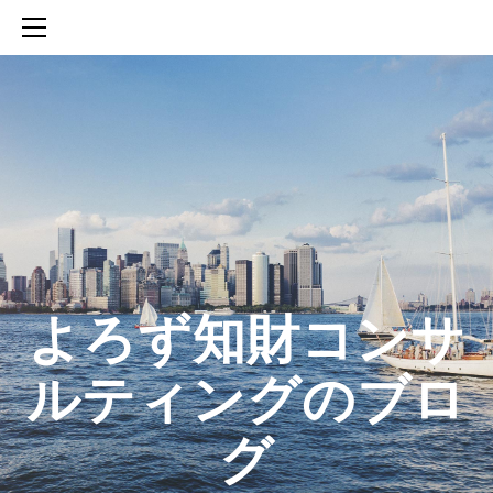
HOME
SERVICES
ABOUT
CONTACT
BLOG
知財活動のROICへの貢献
生成AIを活用した知財戦略の策定方法
生成AIとの「壁打ち」で、新たな発明を創出する方法
​よろず知財コンサ
ルティングのブロ
グ