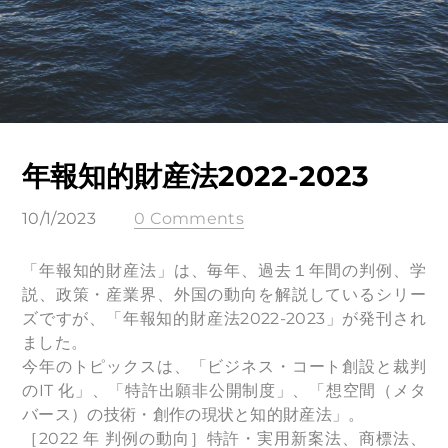
年報知的財産法2022-2023
10/1/2023
0 Comments
「年報知的財産法」は、毎年、過去１年間の判例、学
説、政策・産業界、外国の動向を解説しているシリー
ズですが、「年報知的財産法2022-2023」が発刊され
ました。
今年のトピックスは、「ビジネス・コート創設と裁判
のIT 化」、「特許出願非公開制度」、「想空間（メタ
バース）の技術・創作の現状と知的財産法」。
［2022 年 判例の動向］特許・実用新案法、商標法、