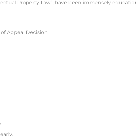
llectual Property Law”, have been immensely education
 of Appeal Decision
y
arly.