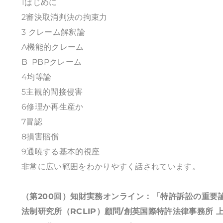
1はじめに
2審決取消判決の拘束力
3 クレーム解釈論
A機能的クレーム
B PBPクレーム
4均等論
5主観的間接侵害
6修理か再生産か
7冒認
8損害賠償
9通暁する基本的視座
非常に広い範囲をわかりやすく話されています。
（第200回）知財実務オンライン：「特許訴訟の重要
法制研究所（RCLIP）顧問/創英国際特許法律事務所 