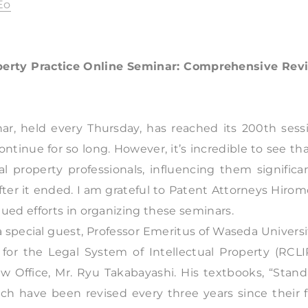
Eo
operty Practice Online Seminar: Comprehensive Rev
nar, held every Thursday, has reached its 200th sess
ntinue for so long. However, it’s incredible to see tha
l property professionals, influencing them significa
r it ended. I am grateful to Patent Attorneys Hirom
ed efforts in organizing these seminars.
special guest, Professor Emeritus of Waseda Universi
or the Legal System of Intellectual Property (RCLIP
aw Office, Mr. Ryu Takabayashi. His textbooks, “Stan
h have been revised every three years since their fi