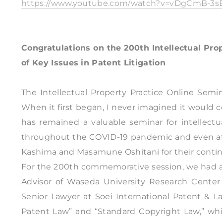
https://www.youtube.com/watch?v=vDgCmB-3s
Congratulations on the 200th Intellectual Pr
of Key Issues in Patent Litigation
The Intellectual Property Practice Online Semi
When it first began, I never imagined it would co
has remained a valuable seminar for intellectua
throughout the COVID-19 pandemic and even afte
Kashima and Masamune Oshitani for their continu
For the 200th commemorative session, we had a 
Advisor of Waseda University Research Center f
Senior Lawyer at Soei International Patent & L
Patent Law” and “Standard Copyright Law,” whic