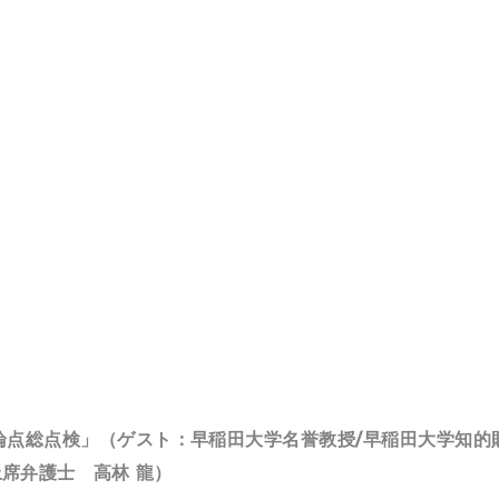
論点総点検」（ゲスト：早稲田大学名誉教授/早稲田大学知的
上席弁護士 高林 龍）