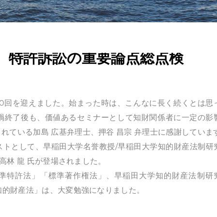
回 特許訴訟の重要論点総点検
00回を迎えました。始まった時は、こんなに長く続くとは思
禍終了後も、価値あるセミナーとして知財関係者に一定の影
れている加島 広基弁理士、押谷 昌宗 弁理士に感謝していま
ストとして、早稲田大学名誉教授/早稲田大学知的財産法制研
 高林 龍 氏が登場されました。
標準特許法」「標準著作権法」、早稲田大学知的財産法制研
報知的財産法」は、大変勉強になりました。