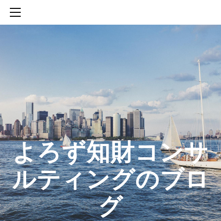
HOME
SERVICES
ABOUT
CONTACT
BLOG
知財活動のROICへの貢献
生成AIを活用した知財戦略の策定方法
生成AIとの「壁打ち」で、新たな発明を創出する方法
​よろず知財コンサ
ルティングのブロ
グ