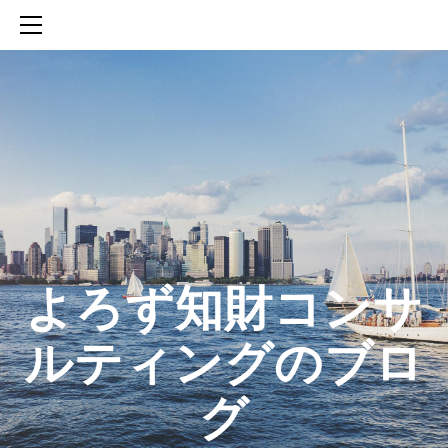
HOME
SERVICES
ABOUT
CONTACT
BLOG
知財活動のROICへの貢献
生成AIを活用した知財戦略の策定方法
生成AIとの「壁打ち」で、新たな発明を創出する方法
​よろず知財コンサ
ルティングのブロ
グ