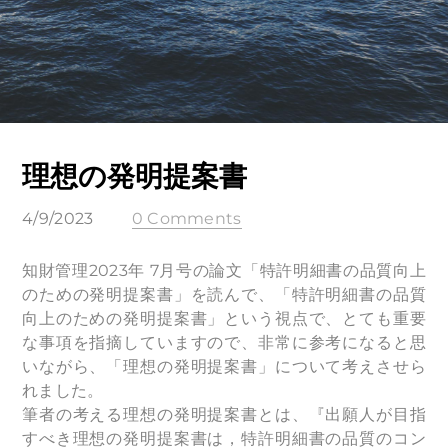
理想の発明提案書
4/9/2023
0 Comments
知財管理2023年 7月号の論文「特許明細書の品質向上
のための発明提案書」を読んで、「特許明細書の品質
向上のための発明提案書」という視点で、とても重要
な事項を指摘していますので、非常に参考になると思
いながら、「理想の発明提案書」について考えさせら
れました。
筆者の考える理想の発明提案書とは、『出願人が目指
すべき理想の発明提案書は，特許明細書の品質のコン