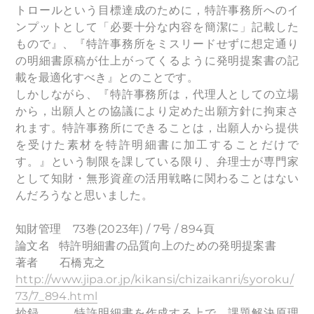
トロールという目標達成のために，特許事務所へのイ
ンプットとして「必要十分な内容を簡潔に」記載した
もので』、『特許事務所をミスリードせずに想定通り
の明細書原稿が仕上がってくるように発明提案書の記
載を最適化すべき』とのことです。
しかしながら、『特許事務所は，代理人としての立場
から，出願人との協議により定めた出願方針に拘束さ
れます。特許事務所にできることは，出願人から提供
を受けた素材を特許明細書に加工することだけで
す。』という制限を課している限り、弁理士が専門家
として知財・無形資産の活用戦略に関わることはない
んだろうなと思いました。
知財管理 73巻(2023年) / 7号 / 894頁
論文名 特許明細書の品質向上のための発明提案書
著者 石橋克之
http://www.jipa.or.jp/kikansi/chizaikanri/syoroku/
73/7_894.html
抄録 特許明細書を作成する上で、課題解決原理